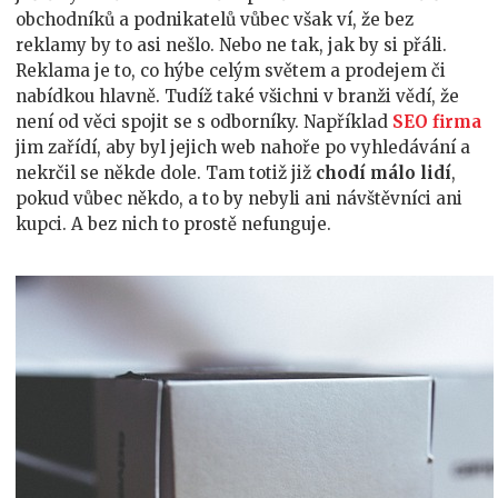
obchodníků a podnikatelů vůbec však ví, že bez
reklamy by to asi nešlo. Nebo ne tak, jak by si přáli.
Reklama je to, co hýbe celým světem a prodejem či
nabídkou hlavně. Tudíž také všichni v branži vědí, že
není od věci spojit se s odborníky. Například
SEO firma
jim zařídí, aby byl jejich web nahoře po vyhledávání a
nekrčil se někde dole. Tam totiž již
chodí málo lidí
,
pokud vůbec někdo, a to by nebyli ani návštěvníci ani
kupci. A bez nich to prostě nefunguje.