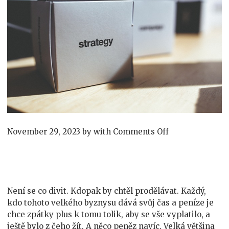
on
November 29, 2023
by
with
Comments Off
Výdělek
přes
reklamy
Není se co divit. Kdopak by chtěl prodělávat. Každý,
kdo tohoto velkého byznysu dává svůj čas a peníze je
chce zpátky plus k tomu tolik, aby se vše vyplatilo, a
ještě bylo z čeho žít. A něco peněz navíc. Velká většina