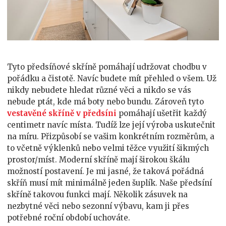
Tyto předsíňové skříně pomáhají udržovat chodbu v
pořádku a čistotě. Navíc budete mít přehled o všem. Už
nikdy nebudete hledat různé věci a nikdo se vás
nebude ptát, kde má boty nebo bundu. Zároveň tyto
vestavěné skříně v předsíni
pomáhají ušetřit každý
centimetr navíc místa. Tudíž lze její výroba uskutečnit
na míru. Přizpůsobí se vašim konkrétním rozměrům, a
to včetně výklenků nebo velmi těžce využití šikmých
prostor/míst. Moderní skříně mají širokou škálu
možností postavení. Je mi jasné, že taková pořádná
skříň musí mít minimálně jeden šuplík. Naše předsíní
skříně takovou funkci mají. Několik zásuvek na
nezbytné věci nebo sezonní výbavu, kam ji přes
potřebné roční období uchováte.