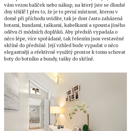
vám vezou balíček nebo nákup, na který jste se dlouhé
dny těšili! I přes to, že je to první místnost, kterou v
domě při příchodu uvidíte, tak je dost často zaházená
botami, bundami, taškami, kabelkami a spousta jiného
oděvu či módních doplňků. Aby předsíň vypadala o
něco lépe, více spořádaně, tak řešením jsou vestavěné
skříně do předsíně. Její vzhled bude vypadat o něco
elegantněji a efektivně využitý prostor k tomu schovat
boty do botníku a bundy, tašky do skříně.