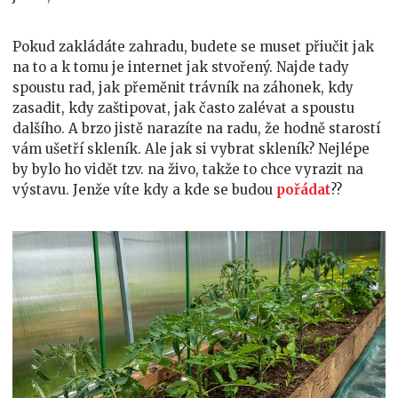
Pokud zakládáte zahradu, budete se muset přiučit jak
na to a k tomu je internet jak stvořený. Najde tady
spoustu rad, jak přeměnit trávník na záhonek, kdy
zasadit, kdy zaštipovat, jak často zalévat a spoustu
dalšího. A brzo jistě narazíte na radu, že hodně starostí
vám ušetří skleník. Ale jak si vybrat skleník? Nejlépe
by bylo ho vidět tzv. na živo, takže to chce vyrazit na
výstavu. Jenže víte kdy a kde se budou
pořádat
??