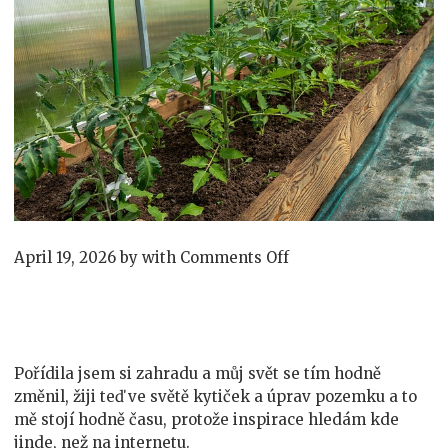
on
April 19, 2026
by
with
Comments Off
Chraňte
svou
úrodu
Pořídila jsem si zahradu a můj svět se tím hodně
změnil, žiji teď ve světě kytiček a úprav pozemku a to
mě stojí hodně času, protože inspirace hledám kde
jinde, než na internetu.