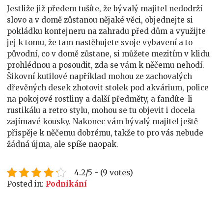
Jestliže již předem tušíte, že bývalý majitel nedodrží
slovo a v domě zůstanou nějaké věci, objednejte si
pokládku kontejneru na zahradu před dům a využijte
jej k tomu, že tam nastěhujete svoje vybavení a to
původní, co v domě zůstane, si můžete mezitím v klidu
prohlédnou a posoudit, zda se vám k něčemu nehodí.
Šikovní kutilové například mohou ze zachovalých
dřevěných desek zhotovit stolek pod akvárium, police
na pokojové rostliny a další předměty, a fandíte-li
rustikálu a retro stylu, mohou se tu objevit i docela
zajímavé kousky. Nakonec vám bývalý majitel ještě
přispěje k něčemu dobrému, takže to pro vás nebude
žádná újma, ale spíše naopak.
4.2/5 - (9 votes)
Posted in:
Podnikání