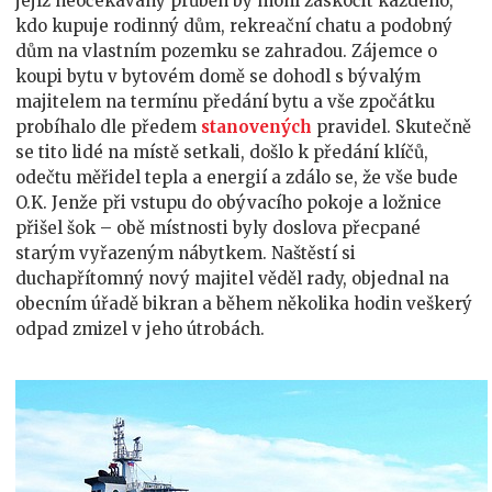
jejíž neočekávaný průběh by mohl zaskočit každého,
kdo kupuje rodinný dům, rekreační chatu a podobný
dům na vlastním pozemku se zahradou. Zájemce o
koupi bytu v bytovém domě se dohodl s bývalým
majitelem na termínu předání bytu a vše zpočátku
probíhalo dle předem
stanovených
pravidel. Skutečně
se tito lidé na místě setkali, došlo k předání klíčů,
odečtu měřidel tepla a energií a zdálo se, že vše bude
O.K. Jenže při vstupu do obývacího pokoje a ložnice
přišel šok – obě místnosti byly doslova přecpané
starým vyřazeným nábytkem. Naštěstí si
duchapřítomný nový majitel věděl rady, objednal na
obecním úřadě bikran a během několika hodin veškerý
odpad zmizel v jeho útrobách.