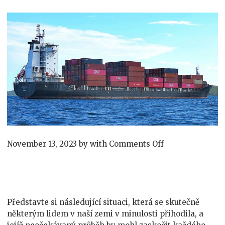
on
November 13, 2023
by
with
Comments Off
Stěhování
do
zakoupené
nemovitosti
vás
Představte si následující situaci, která se skutečně
může
některým lidem v naší zemi v minulosti přihodila, a
zaskočit