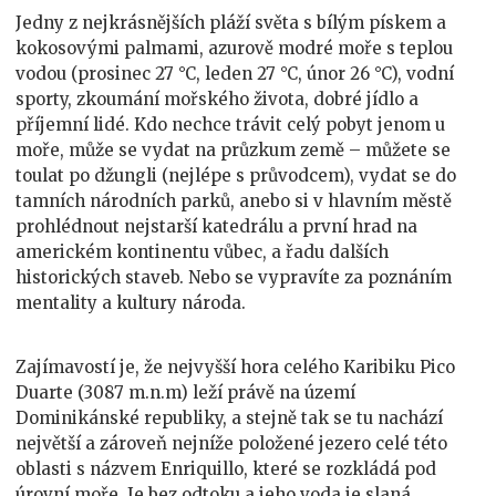
Jedny z nejkrásnějších pláží světa s bílým pískem a
kokosovými palmami, azurově modré moře s teplou
vodou (prosinec 27 °C, leden 27 °C, únor 26 °C), vodní
sporty, zkoumání mořského života, dobré jídlo a
příjemní lidé. Kdo nechce trávit celý pobyt jenom u
moře, může se vydat na průzkum země – můžete se
toulat po džungli (nejlépe s průvodcem), vydat se do
tamních národních parků, anebo si v hlavním městě
prohlédnout nejstarší katedrálu a první hrad na
americkém kontinentu vůbec, a řadu dalších
historických staveb. Nebo se vypravíte za poznáním
mentality a kultury národa.
Zajímavostí je, že nejvyšší hora celého Karibiku Pico
Duarte (3087 m.n.m) leží právě na území
Dominikánské republiky, a stejně tak se tu nachází
největší a zároveň nejníže položené jezero celé této
oblasti s názvem Enriquillo, které se rozkládá pod
úrovní moře. Je bez odtoku a jeho voda je slaná.