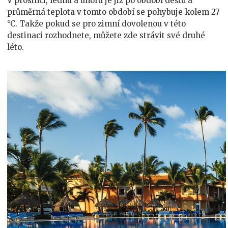
V prosinci, lednu a únoru je již po období dešťů a
průměrná teplota v tomto období se pohybuje kolem 27
°C. Takže pokud se pro zimní dovolenou v této
destinaci rozhodnete, můžete zde strávit své druhé
léto.