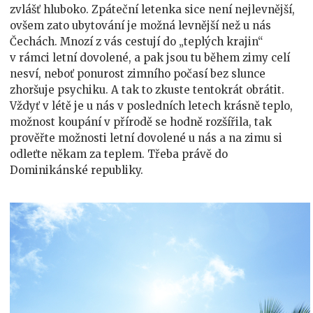
tropickém
zvlášť hluboko. Zpáteční letenka sice není nejlevnější,
ráji?
ovšem zato ubytování je možná levnější než u nás
Čechách. Mnozí z vás cestují do „teplých krajin“
v rámci letní dovolené, a pak jsou tu během zimy celí
nesví, neboť ponurost zimního počasí bez slunce
zhoršuje psychiku. A tak to zkuste tentokrát obrátit.
Vždyť v létě je u nás v posledních letech krásně teplo,
možnost koupání v přírodě se hodně rozšířila, tak
prověřte možnosti letní dovolené u nás a na zimu si
odleťte někam za teplem. Třeba právě do
Dominikánské republiky.