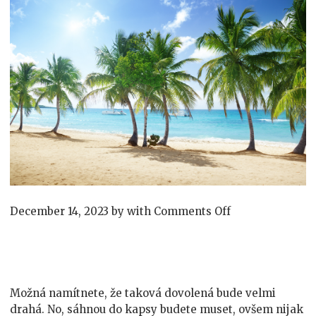
on
December 14, 2023
by
with
Comments Off
Proč
byste
nezkusili
zimní
dovolenou
Možná namítnete, že taková dovolená bude velmi
v
drahá. No, sáhnou do kapsy budete muset, ovšem nijak