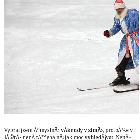
Vybral jsem ÃºmyslnÄ›
vÃ­kendy v zimÄ›
, protoÅ¾e v
lÃ©tÄ› nenÃ­ tÅ™eba nÄ›jak moc vyhledÃ¡vat. NenÃ­