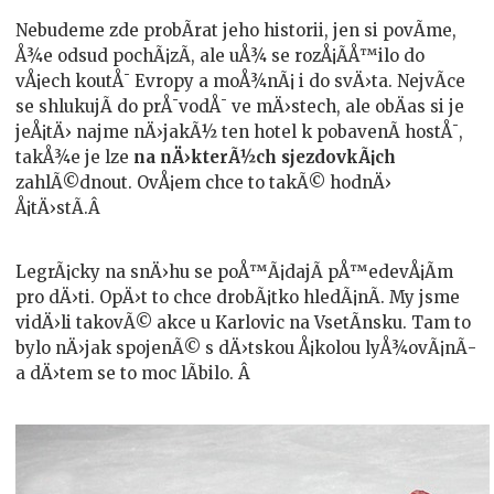
Nebudeme zde probÃ­rat jeho historii, jen si povÃ­me,
Å¾e odsud pochÃ¡zÃ­, ale uÅ¾ se rozÅ¡Ã­Å™ilo do
vÅ¡ech koutÅ¯ Evropy a moÅ¾nÃ¡ i do svÄ›ta. NejvÃ­ce
se shlukujÃ­ do prÅ¯vodÅ¯ ve mÄ›stech, ale obÄas si je
jeÅ¡tÄ› najme nÄ›jakÃ½ ten hotel k pobavenÃ­ hostÅ¯,
takÅ¾e je lze
na nÄ›kterÃ½ch sjezdovkÃ¡ch
zahlÃ©dnout. OvÅ¡em chce to takÃ© hodnÄ›
Å¡tÄ›stÃ­.Â
LegrÃ¡cky na snÄ›hu se poÅ™Ã¡dajÃ­ pÅ™edevÅ¡Ã­m
pro dÄ›ti. OpÄ›t to chce drobÃ¡tko hledÃ¡nÃ­. My jsme
vidÄ›li takovÃ© akce u Karlovic na VsetÃ­nsku. Tam to
bylo nÄ›jak spojenÃ© s dÄ›tskou Å¡kolou lyÅ¾ovÃ¡nÃ­
a dÄ›tem se to moc lÃ­bilo. Â