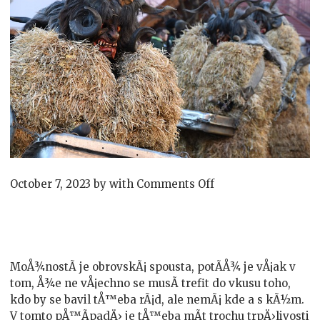
on
October 7, 2023
by
with
Comments Off
Legrační
víkendy
MoÅ¾nostÃ­ je obrovskÃ¡ spousta, potÃ­Å¾ je vÅ¡ak v
tom, Å¾e ne vÅ¡echno se musÃ­ trefit do vkusu toho,
kdo by se bavil tÅ™eba rÃ¡d, ale nemÃ¡ kde a s kÃ½m.
V tomto pÅ™Ã­padÄ› je tÅ™eba mÃ­t trochu trpÄ›livosti