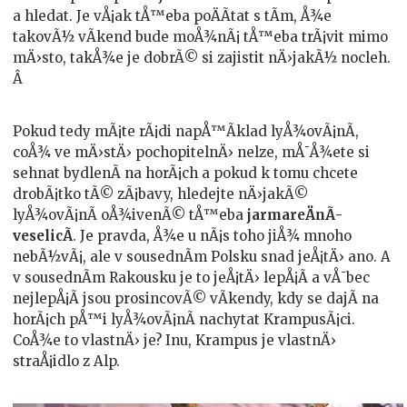
a hledat. Je vÅ¡ak tÅ™eba poÄÃ­tat s tÃ­m, Å¾e
takovÃ½ vÃ­kend bude moÅ¾nÃ¡ tÅ™eba trÃ¡vit mimo
mÄ›sto, takÅ¾e je dobrÃ© si zajistit nÄ›jakÃ½ nocleh.
Â
Pokud tedy mÃ¡te rÃ¡di napÅ™Ã­klad lyÅ¾ovÃ¡nÃ­,
coÅ¾ ve mÄ›stÄ› pochopitelnÄ› nelze, mÅ¯Å¾ete si
sehnat bydlenÃ­ na horÃ¡ch a pokud k tomu chcete
drobÃ¡tko tÃ© zÃ¡bavy, hledejte nÄ›jakÃ©
lyÅ¾ovÃ¡nÃ­ oÅ¾ivenÃ© tÅ™eba
jarmareÄnÃ­
veselicÃ­
. Je pravda, Å¾e u nÃ¡s toho jiÅ¾ mnoho
nebÃ½vÃ¡, ale v sousednÃ­m Polsku snad jeÅ¡tÄ› ano. A
v sousednÃ­m Rakousku je to jeÅ¡tÄ› lepÅ¡Ã­ a vÅ¯bec
nejlepÅ¡Ã­ jsou prosincovÃ© vÃ­kendy, kdy se dajÃ­ na
horÃ¡ch pÅ™i lyÅ¾ovÃ¡nÃ­ nachytat KrampusÃ¡ci.
CoÅ¾e to vlastnÄ› je? Inu, Krampus je vlastnÄ›
straÅ¡idlo z Alp.