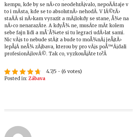
kempu, kde by se nÄ›co neodehrÃ¡valo, nepoÄÃ­taje v
to i mÃ­sta, kde se to absolutnÄ› nehodÃ­. V lÃ©tÄ›
staÄÃ­ si nÄ›kam vyrazit a mÃ¡lokdy se stane, Å¾e na
nÄ›co nenarazÃ­te. A kdyÅ¾ ne, musÃ­te mÃ­t kolem
sebe fajn lidi a mÅ¯Å¾ete si tu legraci udÄ›lat sami.
Nic vÃ¡s to nebude stÃ¡t a bude to moÅ¾nÃ¡ jeÅ¡tÄ›
lepÅ¡Ã­ neÅ¾ zÃ¡bava, kterou by pro vÃ¡s poÅ™Ã¡dali
profesionÃ¡lovÃ©. Tak co, vyzkouÅ¡Ã­te to?Â
4.7/5 - (6 votes)
Posted in:
Zábava