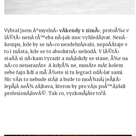
Vybral jsem ÃºmyslnÄ›
vÃ­kendy v zimÄ›
, protoÅ¾e v
lÃ©tÄ› nenÃ­ tÅ™eba nÄ›jak moc vyhledÃ¡vat. NenÃ­
kempu, kde by se nÄ›co neodehrÃ¡valo, nepoÄÃ­taje v
to i mÃ­sta, kde se to absolutnÄ› nehodÃ­. V lÃ©tÄ›
staÄÃ­ si nÄ›kam vyrazit a mÃ¡lokdy se stane, Å¾e na
nÄ›co nenarazÃ­te. A kdyÅ¾ ne, musÃ­te mÃ­t kolem
sebe fajn lidi a mÅ¯Å¾ete si tu legraci udÄ›lat sami.
Nic vÃ¡s to nebude stÃ¡t a bude to moÅ¾nÃ¡ jeÅ¡tÄ›
lepÅ¡Ã­ neÅ¾ zÃ¡bava, kterou by pro vÃ¡s poÅ™Ã¡dali
profesionÃ¡lovÃ©. Tak co, vyzkouÅ¡Ã­te to?Â