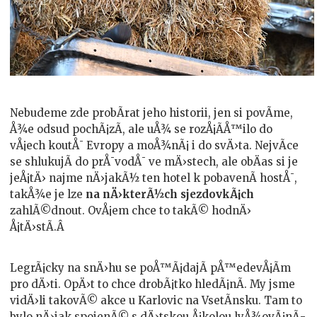
Nebudeme zde probÃ­rat jeho historii, jen si povÃ­me,
Å¾e odsud pochÃ¡zÃ­, ale uÅ¾ se rozÅ¡Ã­Å™ilo do
vÅ¡ech koutÅ¯ Evropy a moÅ¾nÃ¡ i do svÄ›ta. NejvÃ­ce
se shlukujÃ­ do prÅ¯vodÅ¯ ve mÄ›stech, ale obÄas si je
jeÅ¡tÄ› najme nÄ›jakÃ½ ten hotel k pobavenÃ­ hostÅ¯,
takÅ¾e je lze
na nÄ›kterÃ½ch sjezdovkÃ¡ch
zahlÃ©dnout. OvÅ¡em chce to takÃ© hodnÄ›
Å¡tÄ›stÃ­.Â
LegrÃ¡cky na snÄ›hu se poÅ™Ã¡dajÃ­ pÅ™edevÅ¡Ã­m
pro dÄ›ti. OpÄ›t to chce drobÃ¡tko hledÃ¡nÃ­. My jsme
vidÄ›li takovÃ© akce u Karlovic na VsetÃ­nsku. Tam to
bylo nÄ›jak spojenÃ© s dÄ›tskou Å¡kolou lyÅ¾ovÃ¡nÃ­