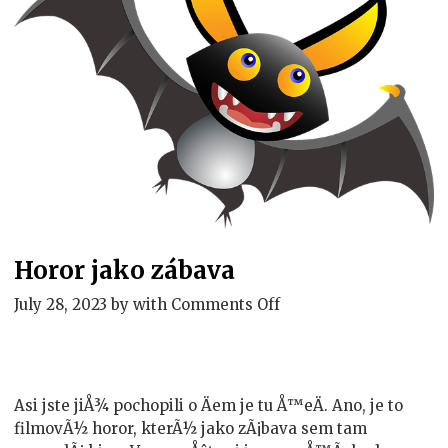
Horor jako zábava
on
July 28, 2023
by
with
Comments Off
Horor
jako
zábava
Asi jste jiÅ¾ pochopili o Äem je tu Å™eÄ. Ano, je to
filmovÃ½ horor, kterÃ½ jako zÃ¡bava sem tam