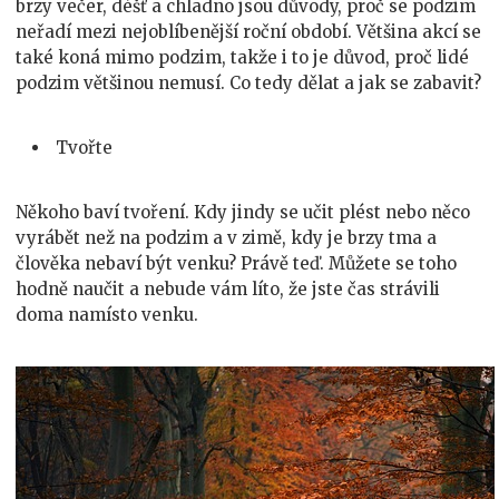
brzy večer, déšť a chladno jsou důvody, proč se podzim
neřadí mezi nejoblíbenější roční období. Většina akcí se
také koná mimo podzim, takže i to je důvod, proč lidé
podzim většinou nemusí. Co tedy dělat a jak se zabavit?
Tvořte
Někoho baví tvoření. Kdy jindy se učit plést nebo něco
vyrábět než na podzim a v zimě, kdy je brzy tma a
člověka nebaví být venku? Právě teď. Můžete se toho
hodně naučit a nebude vám líto, že jste čas strávili
doma namísto venku.