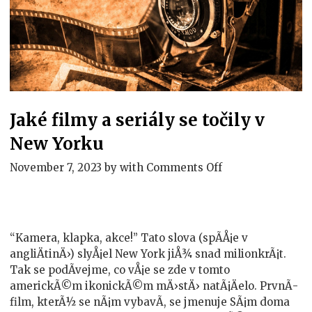
Jaké filmy a seriály se točily v
New Yorku
on
November 7, 2023
by
with
Comments Off
Jaké
filmy
a
seriály
“Kamera, klapka, akce!” Tato slova (spÃ­Å¡e v
se
angliÄtinÄ›) slyÅ¡el New York jiÅ¾ snad milionkrÃ¡t.
točily
Tak se podÃ­vejme, co vÅ¡e se zde v tomto
v
americkÃ©m ikonickÃ©m mÄ›stÄ› natÃ¡Äelo. PrvnÃ­
New
film, kterÃ½ se nÃ¡m vybavÃ­, se jmenuje SÃ¡m doma
Yorku