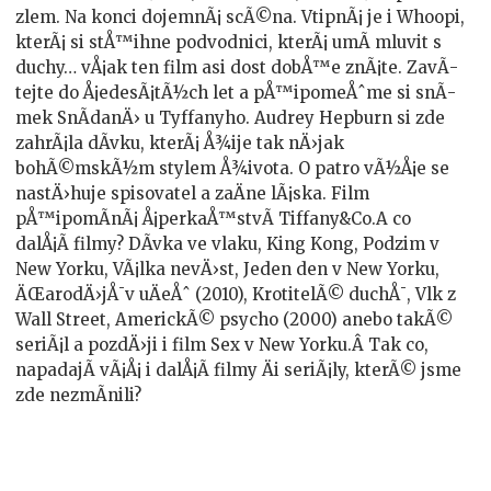
zlem. Na konci dojemnÃ¡ scÃ©na. VtipnÃ¡ je i Whoopi,
kterÃ¡ si stÅ™ihne podvodnici, kterÃ¡ umÃ­ mluvit s
duchy… vÅ¡ak ten film asi dost dobÅ™e znÃ¡te. ZavÃ­
tejte do Å¡edesÃ¡tÃ½ch let a pÅ™ipomeÅˆme si snÃ­
mek SnÃ­danÄ› u Tyffanyho. Audrey Hepburn si zde
zahrÃ¡la dÃ­vku, kterÃ¡ Å¾ije tak nÄ›jak
bohÃ©mskÃ½m stylem Å¾ivota. O patro vÃ½Å¡e se
nastÄ›huje spisovatel a zaÄne lÃ¡ska. Film
pÅ™ipomÃ­nÃ¡ Å¡perkaÅ™stvÃ­ Tiffany&Co.A co
dalÅ¡Ã­ filmy? DÃ­vka ve vlaku, King Kong, Podzim v
New Yorku, VÃ¡lka nevÄ›st, Jeden den v New Yorku,
ÄŒarodÄ›jÅ¯v uÄeÅˆ (2010), KrotitelÃ© duchÅ¯, Vlk z
Wall Street, AmerickÃ© psycho (2000) anebo takÃ©
seriÃ¡l a pozdÄ›ji i film Sex v New Yorku.Â Tak co,
napadajÃ­ vÃ¡Å¡ i dalÅ¡Ã­ filmy Äi seriÃ¡ly, kterÃ© jsme
zde nezmÃ­nili?