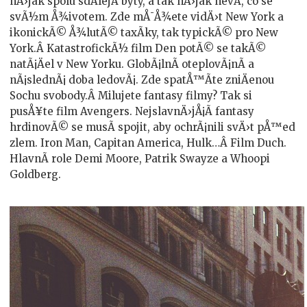
nÄ›jak spolu sdÃ­lejÃ­ byty, a tak nÄ›jak nevÃ­, co se
svÃ½m Å¾ivotem. Zde mÅ¯Å¾ete vidÄ›t New York a
ikonickÃ© Å¾lutÃ© taxÃ­ky, tak typickÃ© pro New
York.Â KatastrofickÃ½ film Den potÃ© se takÃ©
natÃ¡Äel v New Yorku. GlobÃ¡lnÃ­ oteplovÃ¡nÃ­ a
nÃ¡slednÃ¡ doba ledovÃ¡. Zde spatÅ™Ã­te zniÄenou
Sochu svobody.Â Milujete fantasy filmy? Tak si
pusÅ¥te film Avengers. NejslavnÄ›jÅ¡Ã­ fantasy
hrdinovÃ© se musÃ­ spojit, aby ochrÃ¡nili svÄ›t pÅ™ed
zlem. Iron Man, Capitan America, Hulk…Â Film Duch.
HlavnÃ­ role Demi Moore, Patrik Swayze a Whoopi
Goldberg.