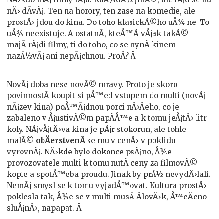
nÄ› dÃ­vÃ¡. Ten na horory, ten zase na komedie, ale
prostÄ› jdou do kina. Do toho klasickÃ©ho uÅ¾ ne. To
uÅ¾ neexistuje. A ostatnÃ­, kteÅ™Ã­ vÅ¡ak takÃ©
majÃ­ rÃ¡di filmy, ti do toho, co se nynÃ­ kinem
nazÃ½vÃ¡ ani nepÃ¡chnou. ProÄ? Â
NovÃ¡ doba nese novÃ© mravy. Proto je skoro
povinnostÃ­ koupit si pÅ™ed vstupem do multi (novÃ¡
nÃ¡zev kina) poÅ™Ã¡dnou porci nÄ›Äeho, co je
zabaleno v Å¡ustivÃ©m papÃ­Å™e a k tomu jeÅ¡tÄ› litr
koly. NÃ¡vÅ¡tÄ›va kina je pÃ¡r stokorun, ale tohle
malÃ©
obÄerstvenÃ­
se mu v cenÄ› v poklidu
vyrovnÃ¡. NÄ›kde bylo dokonce psÃ¡no, Å¾e
provozovatele multi k tomu nutÃ­ ceny za filmovÃ©
kopie a spotÅ™eba proudu. Jinak by prÃ½ nevydÄ›lali.
NemÃ¡ smysl se k tomu vyjadÅ™ovat. Kultura prostÄ›
poklesla tak, Å¾e se v multi musÃ­ ÄlovÄ›k, Å™eÄeno
sluÅ¡nÄ›, napapat. Â