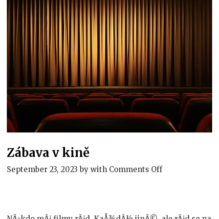
Zábava v kině
on
September 23, 2023
by
with
Comments Off
Zábava
v
kině
NÄ›kdo mÃ¡ filmy rÃ¡d. KaÅ¾dÃ½ jinÃ©, ale rÃ¡d se na