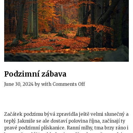
Podzimní zábava
on
June 30, 2024
by
with
Comments Off
Podzimní
zábava
Začátek podzimu bývá zpravidla ještě velmi slunečný a
teplý. Jakmile se ale dostaví polovina října, začínají ty
pravé podzimní plískanice. Ranní mlhy, tma brzy ráno i