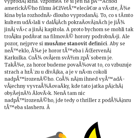
vyprodÃ¡ kina. VzpomeÅˆte si jen na pÅ™Ã­chod
americkÃ©ho filmu â€žVetÅ™elecâ€œ a vÄ›zte, Å¾e
kina byla rozhodnÄ› dlouho vyprodanÃ¡. To, co s tÃ­mto
kultem udÄ›lali v dalÅ¡Ã­ch pokraÄovÃ¡nÃ­ch je jiÅ¾
jinÃ¡ vÄ›c a jinÃ¡ kapitola. A proto bychom se mohli tak
troÅ¡ku podÃ­vat na filmovÃ© horory podrobnÄ›ji. Ale
pozor, nejprve si
musÃ­me stanovit definici
. Aby se
neÅ™eklo, Å¾e je horor tÅ™eba i ÄŒervenÃ¡
Karkulka. CoÅ¾ ovÅ¡em svÃ½m zpÅ¯sobem je.
TakÅ¾e, za horor budeme povaÅ¾ovat to, co vzbuzuje
strach a hrÅ¯zu u divÃ¡ka, a je v nÄ›m cokoli
nadpÅ™irozenÃ©ho. CoÅ¾ nÃ¡m ihned vyÅ™adÃ­
vÅ¡echny vyvraÅ¾ÄovaÄky, kde tato jatka pÃ¡chÃ¡
obyÄejnÃ½ ÄlovÄ›k. NenÃ­ tam nic
nadpÅ™irozenÃ©ho, jde tedy o thriller z podÅ¾Ã¡nru
tÅ™eba slasheru. Â