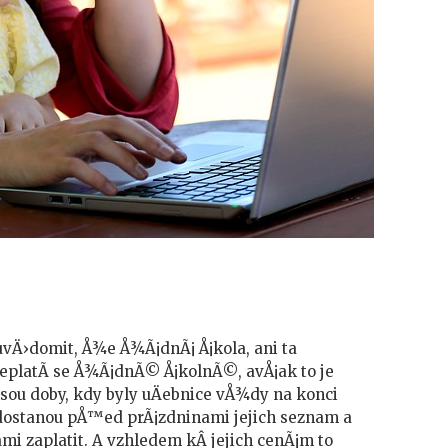
vÄ›domit, Å¾e Å¾Ã¡dnÃ¡ Å¡kola, ani ta
 neplatÃ­ se Å¾Ã¡dnÃ© Å¡kolnÃ©, avÅ¡ak to je
 jsou doby, kdy byly uÄebnice vÅ¾dy na konci
dostanou pÅ™ed prÃ¡zdninami jejich seznam a
ami zaplatit. A vzhledem kÂ jejich cenÃ¡m to