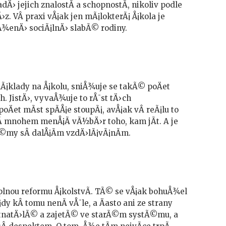
Ä› jejich znalostÃ­ a schopnostÃ­, nikoliv podle
Ä›z. VÂ praxi vÅ¡ak jen mÃ¡lokterÃ¡ Å¡kola je
Å¾enÄ› sociÃ¡lnÄ› slabÃ© rodiny.
Ã¡klady na Å¡kolu, sniÅ¾uje se takÃ© poÄet
ch. JistÄ›, vyvaÅ¾uje to rÅ¯st tÄ›ch
Äet mÃ­st spÃ­Å¡e stoupÃ¡, avÅ¡ak vÂ reÃ¡lu to
­ mnohem menÅ¡Ã­ vÃ½bÄ›r toho, kam jÃ­t. A je
©my sÂ dalÅ¡Ã­m vzdÄ›lÃ¡vÃ¡nÃ­m.
 plnou reformu Å¡kolstvÃ­. TÃ© se vÅ¡ak bohuÅ¾el
dy kÂ tomu nenÃ­ vÅ¯le, a Äasto ani ze strany
stnatÄ›lÃ© a zajetÃ© ve starÃ©m systÃ©mu, a