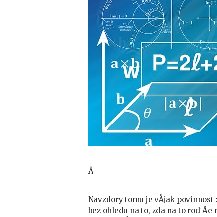
Â
Navzdory tomu je vÅ¡ak povinnost 
bez ohledu na to, zda na to rodiÄe