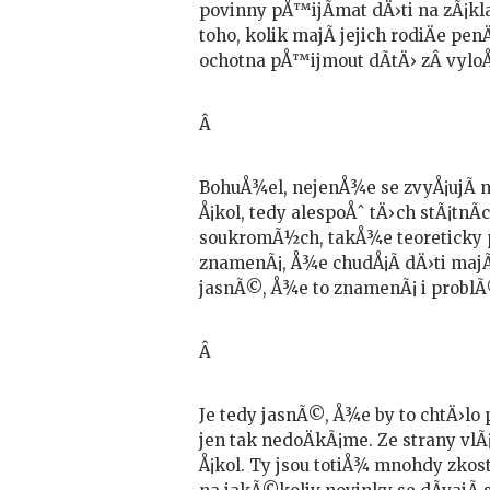
povinny pÅ™ijÃ­mat dÄ›ti na zÃ¡klad
toho, kolik majÃ­ jejich rodiÄe pen
ochotna pÅ™ijmout dÃ­tÄ› zÂ vylo
Â
BohuÅ¾el, nejenÅ¾e se zvyÅ¡ujÃ­ n
Å¡kol, tedy alespoÅˆ tÄ›ch stÃ¡tnÃ­
soukromÃ½ch, takÅ¾e teoreticky po
znamenÃ¡, Å¾e chudÅ¡Ã­ dÄ›ti majÃ
jasnÃ©, Å¾e to znamenÃ¡ i problÃ
Â
Je tedy jasnÃ©, Å¾e by to chtÄ›lo
jen tak nedoÄkÃ¡me. Ze strany vlÃ¡
Å¡kol. Ty jsou totiÅ¾ mnohdy zko