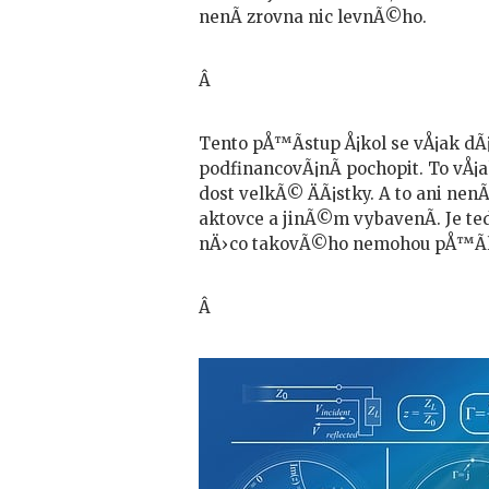
nenÃ­ zrovna nic levnÃ©ho.
Â
Tento pÅ™Ã­stup Å¡kol se vÅ¡ak d
podfinancovÃ¡nÃ­ pochopit. To vÅ¡a
dost velkÃ© ÄÃ¡stky. A to ani nenÃ
aktovce a jinÃ©m vybavenÃ­. Je ted
nÄ›co takovÃ©ho nemohou pÅ™Ã­liÅ
Â