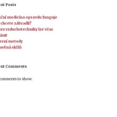
nt Posts
ční medicína opravdu funguje
 chcete zábradlí?
ru vzduchotechniky lze včas
ánit
erní metody
avěná skříň
ent Comments
omments to show.