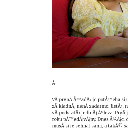
Â
VÂ prvnÃ­ Å™adÄ› je potÅ™eba si u
zÃ¡kladnÃ­, nenÃ­ zadarmo. JistÄ›,
vÂ podstatÄ› jedinÃ¡ Ãºleva. PryÄ
roku pÅ™edÃ¡vÃ¡ny. Dnes Å¾Ã¡ci 
musÃ­ si je sehnat sami, a takÃ© s