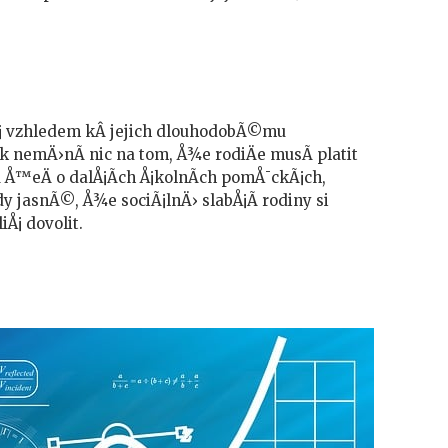
Ã¡ vzhledem kÂ jejich dlouhodobÃ©mu
k nemÄ›nÃ­ nic na tom, Å¾e rodiÄe musÃ­ platit
­ Å™eÄ o dalÅ¡Ã­ch Å¡kolnÃ­ch pomÅ¯ckÃ¡ch,
y jasnÃ©, Å¾e sociÃ¡lnÄ› slabÅ¡Ã­ rodiny si
¡ dovolit.