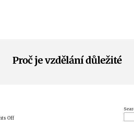
Proč je vzdělání důležité
Sear
on
ts Off
Proč
je