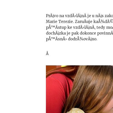
PrÃ¡vo na vzdÄ›lÃ¡nÃ­ je u nÃ¡s z
Marie Terezie. ZaruÄuje kaÅ¾dÃ
pÅ™Ã­stup ke vzdÄ›lÃ¡nÃ­, tedy mo
dochÃ¡zka je pak dokonce povinnÃ¡.
pÅ™Ã­snÄ› dodrÅ¾ovÃ¡no.
Â