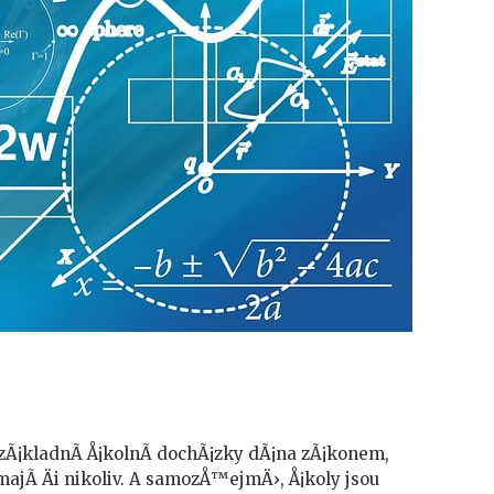
zÃ¡kladnÃ­ Å¡kolnÃ­ dochÃ¡zky dÃ¡na zÃ¡konem,
 majÃ­ Äi nikoliv. A samozÅ™ejmÄ›, Å¡koly jsou