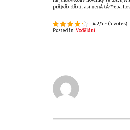
na jakÃ©koliv novinky se dÃ­vajÃ­
prÃ¡vÄ› dÄ›ti, asi nenÃ­ tÅ™eba ho
4.2/5 - (5 votes)
Posted in:
Vzdělání