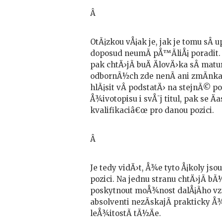
Â
OtÃ¡zkou vÅ¡ak je, jak je tomu sÂ 
doposud neumÃ­ pÅ™Ã­liÅ¡ poradit.
pak chtÄ›jÃ­ buÄ ÄlovÄ›ka sÂ matur
odbornÃ½ch zde nenÃ­ ani zmÃ­nka
hlÃ¡sit vÂ podstatÄ› na stejnÃ© p
Å¾ivotopisu i svÅ¯j titul, pak se 
kvalifikaciâ€œ pro danou pozici.
Â
Je tedy vidÄ›t, Å¾e tyto Å¡koly 
pozici. Na jednu stranu chtÄ›jÃ­ 
poskytnout moÅ¾nost dalÅ¡Ã­ho vzd
absolventi nezÃ­skajÃ­ prakticky
leÅ¾itostÃ­ tÃ½Äe.