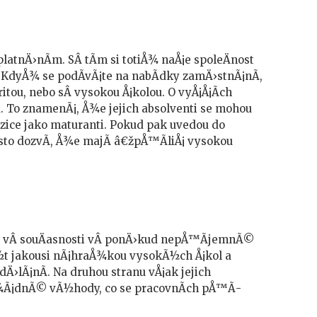
uplatnÄ›nÃ­m. SÂ tÃ­m si totiÅ¾ naÅ¡e spoleÄnost
 KdyÅ¾ se podÃ­vÃ¡te na nabÃ­dky zamÄ›stnÃ¡nÃ­,
itou, nebo sÂ vysokou Å¡kolou. O vyÅ¡Å¡Ã­ch
. To znamenÃ¡, Å¾e jejich absolventi se mohou
ozice jako maturanti. Pokud pak uvedou do
Äasto dozvÃ­, Å¾e majÃ­ â€žpÅ™Ã­liÅ¡ vysokou
jsou vÂ souÄasnosti vÂ ponÄ›kud nepÅ™Ã­jemnÃ©
bÃ½t jakousi nÃ¡hraÅ¾kou vysokÃ½ch Å¡kol a
Ä›lÃ¡nÃ­. Na druhou stranu vÅ¡ak jejich
 Å¾Ã¡dnÃ© vÃ½hody, co se pracovnÃ­ch pÅ™Ã­