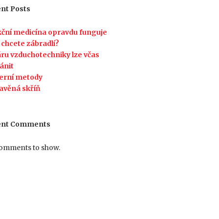
nt Posts
ční medicína opravdu funguje
 chcete zábradlí?
ru vzduchotechniky lze včas
ánit
erní metody
avěná skříň
ent Comments
omments to show.