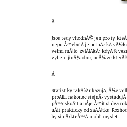
Â
Jsou tedy vhodnÃ© jen pro ty, kteÅ™
nepotÅ™ebujÃ­ je nutnÄ› kÂ vÃ½ko
velmi mÃ¡lo, zvlÃ¡Å¡tÄ› kdyÅ¾ v
vybere jinÃ½ obor, neÅ¾ ze kterÃ
Â
Statistiky takÃ© ukazujÃ­, Å¾e vel
proÅ¡li, nakonec stejnÄ› vystudujÃ
pÅ™eskoÄit a uÅ¡etÅ™it si dva ro
uÄit prakticky od zaÄÃ¡tku. Rozh
by si nÄ›kteÅ™Ã­ mohli myslet.