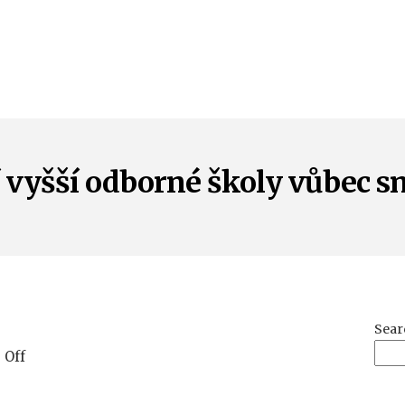
 vyšší odborné školy vůbec s
Sear
on
 Off
Mají
vyšší