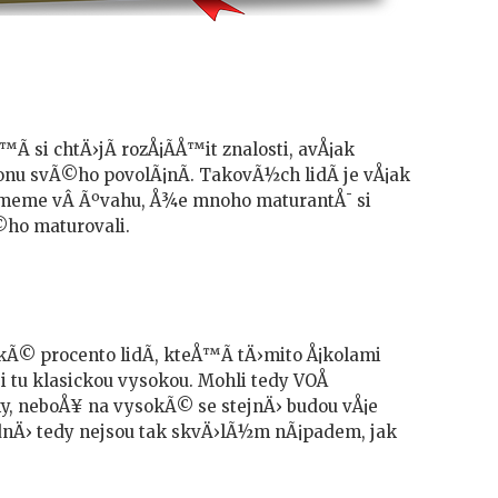
Ã­ si chtÄ›jÃ­ rozÅ¡Ã­Å™it znalosti, avÅ¡ak
nu svÃ©ho povolÃ¡nÃ­. TakovÃ½ch lidÃ­ je vÅ¡ak
ezmeme vÂ Ãºvahu, Å¾e mnoho maturantÅ¯ si
©ho maturovali.
kÃ© procento lidÃ­, kteÅ™Ã­ tÄ›mito Å¡kolami
­ i tu klasickou vysokou. Mohli tedy VOÅ
ky, neboÅ¥ na vysokÃ© se stejnÄ› budou vÅ¡e
odnÄ› tedy nejsou tak skvÄ›lÃ½m nÃ¡padem, jak