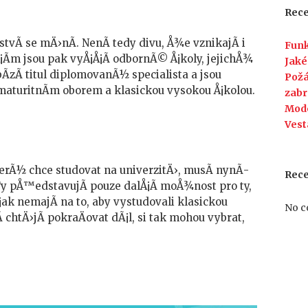
odborné
Rece
školy
vůbec
stvÃ­ se mÄ›nÃ­. NenÃ­ tedy divu, Å¾e vznikajÃ­ i
Funk
smysl?
¡Ã­m jsou pak vyÅ¡Å¡Ã­ odbornÃ© Å¡koly, jejichÅ¾
Jaké
Ã­zÃ­ titul diplomovanÃ½ specialista a jsou
Požá
aturitnÃ­m oborem a klasickou vysokou Å¡kolou.
zabr
Mod
Vest
erÃ½ chce studovat na univerzitÄ›, musÃ­ nynÃ­
Rec
y pÅ™edstavujÃ­ pouze dalÅ¡Ã­ moÅ¾nost pro ty,
¡ak nemajÃ­ na to, aby vystudovali klasickou
No c
 chtÄ›jÃ­ pokraÄovat dÃ¡l, si tak mohou vybrat,