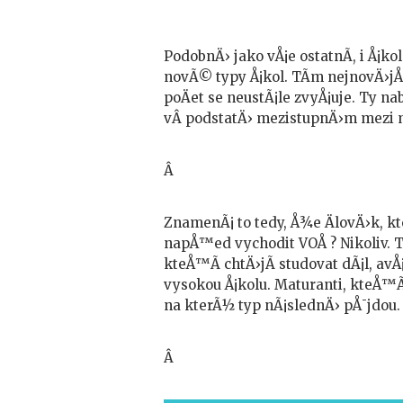
PodobnÄ› jako vÅ¡e ostatnÃ­, i Å¡kol
novÃ© typy Å¡kol. TÃ­m nejnovÄ›jÅ
poÄet se neustÃ¡le zvyÅ¡uje. Ty nab
vÂ podstatÄ› mezistupnÄ›m mezi m
Â
ZnamenÃ¡ to tedy, Å¾e ÄlovÄ›k, kt
napÅ™ed vychodit VOÅ ? Nikoliv. T
kteÅ™Ã­ chtÄ›jÃ­ studovat dÃ¡l, avÅ
vysokou Å¡kolu. Maturanti, kteÅ™Ã­
na kterÃ½ typ nÃ¡slednÄ› pÅ¯jdou.
Â