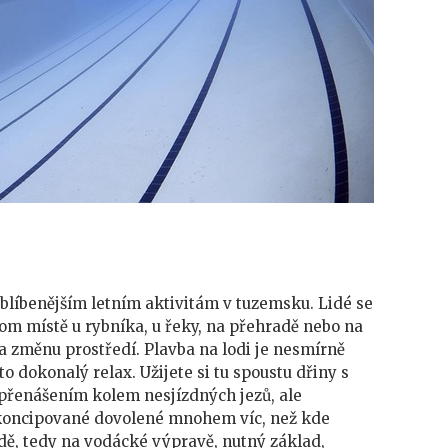
blíbenějším letním aktivitám v tuzemsku. Lidé se
nom místě u rybníka, u řeky, na přehradě nebo na
a změnu prostředí. Plavba na lodi je nesmírně
 to dokonalý relax. Užijete si tu spoustu dřiny s
přenášením kolem nesjízdných jezů, ale
 koncipované dovolené mnohem víc, než kde
odě, tedy na vodácké výpravě, nutný základ,