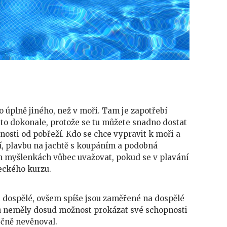
 úplně jiného, než v moři. Tam je zapotřebí
to dokonale, protože se tu můžete snadno dostat
enosti od pobřeží. Kdo se chce vypravit k moři a
í, plavbu na jachtě s koupáním a podobná
h myšlenkách vůbec uvažovat, pokud se v plavání
eckého kurzu.
 i dospělé, ovšem spíše jsou zaměřené na dospělé
dů neměly dosud možnost prokázat své schopnosti
ečně nevěnoval.