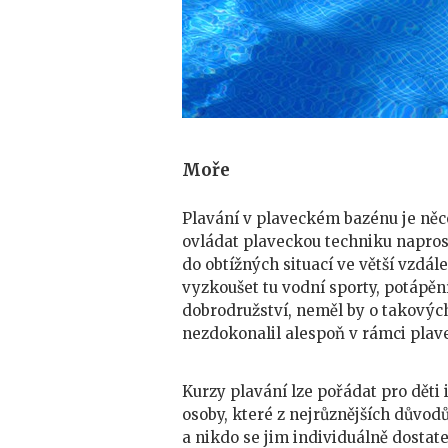
Moře
Plavání v plaveckém bazénu je něco
ovládat plaveckou techniku napros
do obtížných situací ve větší vzdál
vyzkoušet tu vodní sporty, potápěn
dobrodružství, neměl by o takovýc
nezdokonalil alespoň v rámci plav
Kurzy plavání lze pořádat pro děti
osoby, které z nejrůznějších důvo
a nikdo se jim individuálně dostat