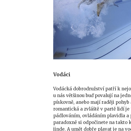
Vodáci
Vodácká dobrodružství patří k nejo
u nás většinou buď povalují na jed
pískovně, anebo mají raději pohyb 
romantická a zvláště v partě lidí je
pádlováním, ovládáním plavidla a 
paradoxně si odpočinete na takto
jinde. A umět dobře plavat je na v