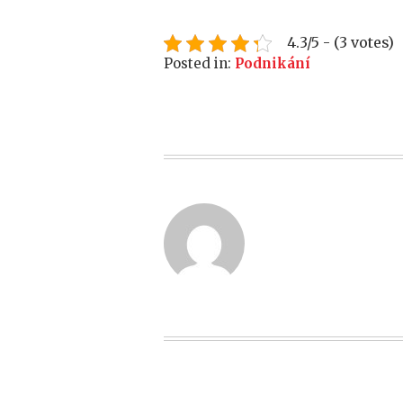
4.3/5 - (3 votes)
Posted in:
Podnikání