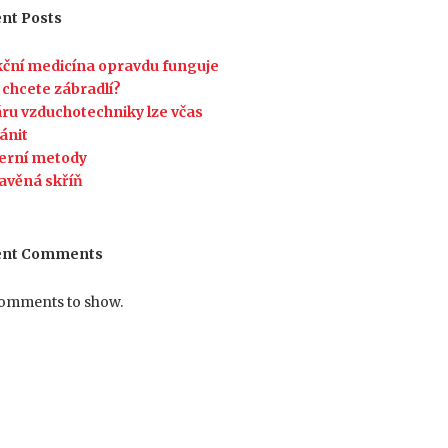
nt Posts
ční medicína opravdu funguje
 chcete zábradlí?
ru vzduchotechniky lze včas
ánit
erní metody
avěná skříň
ent Comments
omments to show.