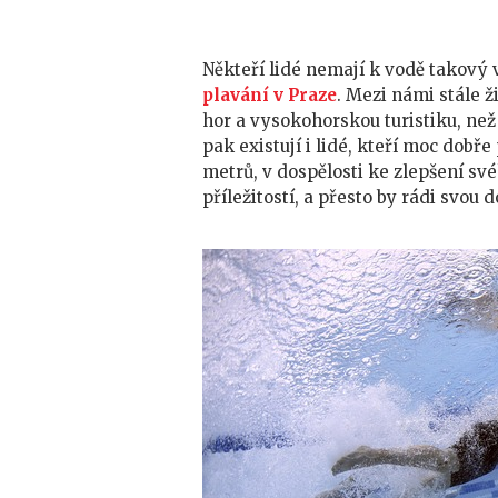
Někteří lidé nemají k vodě takový v
plavání v Praze
. Mezi námi stále žij
hor a vysokohorskou turistiku, než
pak existují i lidé, kteří moc dobře
metrů, v dospělosti ke zlepšení s
příležitostí, a přesto by rádi svou 