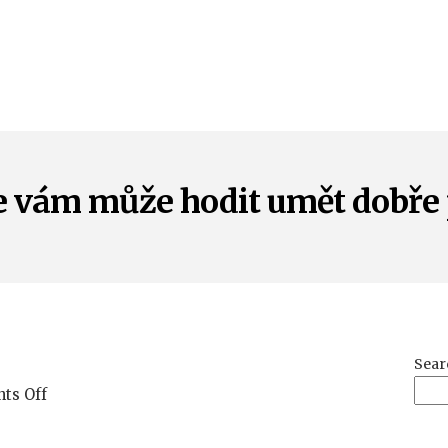
e vám může hodit umět dobře 
Sear
on
ts Off
Kdy
se