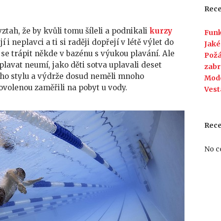
vám
Rece
může
hodit
ztah, že by kvůli tomu šíleli a podnikali
kurzy
Funk
umět
í i neplavci a ti si raději dopřejí v létě výlet do
Jaké
dobře
 se trápit někde v bazénu s výukou plavání. Ale
Požá
plavat
 plavat neumí, jako děti sotva uplavali deset
zabr
vého stylu a výdrže dosud neměli mnoho
Mod
dovolenou zaměřili na pobyt u vody.
Vest
Rec
No c