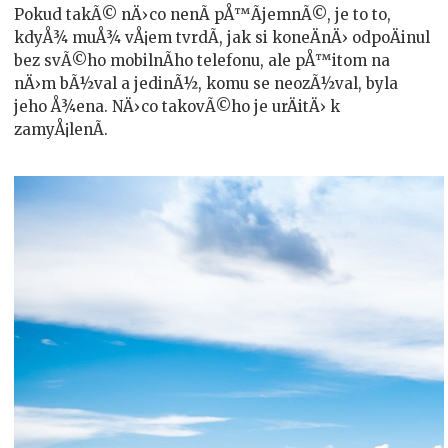
Pokud takÃ© nÄ›co nenÃ­ pÅ™Ã­jemnÃ©, je to to,
kdyÅ¾ muÅ¾ vÅ¡em tvrdÃ­, jak si koneÄnÄ› odpoÄinul
bez svÃ©ho mobilnÃ­ho telefonu, ale pÅ™itom na
nÄ›m bÃ½val a jedinÃ½, komu se neozÃ½val, byla
jeho Å¾ena. NÄ›co takovÃ©ho je urÄitÄ› k
zamyÅ¡lenÃ­.