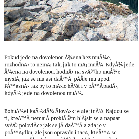
Pokud jede na dovolenou Å¾ena bez muÅ¾e,
rozhodnÄ› to nemÃ¡ tak, jak to mÃ¡ muÅ¾. KdyÅ¾ jede
Å¾ena na dovolenou, hodnÄ› na svÃ©ho muÅ¾e
myslÃ­, jak se mu asi daÅ™Ã­, pÃ­Å¡e mu apod.
PÅ™esnÄ› tak by to mÄ›lo bÃ½t i v pÅ™Ã­padÄ›,
kdyÅ¾ jede na dovolenou muÅ¾.
BohuÅ¾el kaÅ¾dÃ½ ÄlovÄ›k je ale jinÃ½. Najdou se
ti, kteÅ™Ã­ nemajÃ­ problÃ©m hlÃ¡sit se a napsat
svÃ© poloviÄce jak se jÃ­ daÅ™Ã­ a zda je v
poÅ™Ã¡dku, ale jsou opravdu i tacÃ­, kteÅ™Ã­ se