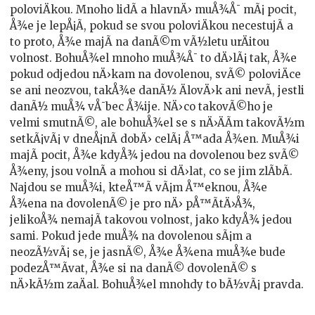
poloviÄkou. Mnoho lidÃ­ a hlavnÄ› muÅ¾Å¯ mÃ¡ pocit,
Å¾e je lepÅ¡Ã­, pokud se svou poloviÄkou necestujÃ­ a
to proto, Å¾e majÃ­ na danÃ©m vÃ½letu urÄitou
volnost. BohuÅ¾el mnoho muÅ¾Å¯ to dÄ›lÃ¡ tak, Å¾e
pokud odjedou nÄ›kam na dovolenou, svÃ© poloviÄce
se ani neozvou, takÅ¾e danÃ½ ÄlovÄ›k ani nevÃ­, jestli
danÃ½ muÅ¾ vÅ¯bec Å¾ije. NÄ›co takovÃ©ho je
velmi smutnÃ©, ale bohuÅ¾el se s nÄ›ÄÃ­m takovÃ½m
setkÃ¡vÃ¡ v dneÅ¡nÃ­ dobÄ› celÃ¡ Å™ada Å¾en. MuÅ¾i
majÃ­ pocit, Å¾e kdyÅ¾ jedou na dovolenou bez svÃ©
Å¾eny, jsou volnÃ­ a mohou si dÄ›lat, co se jim zlÃ­bÃ­.
Najdou se muÅ¾i, kteÅ™Ã­ vÃ¡m Å™eknou, Å¾e
Å¾ena na dovolenÃ© je pro nÄ› pÅ™Ã­tÄ›Å¾,
jelikoÅ¾ nemajÃ­ takovou volnost, jako kdyÅ¾ jedou
sami. Pokud jede muÅ¾ na dovolenou sÃ¡m a
neozÃ½vÃ¡ se, je jasnÃ©, Å¾e Å¾ena muÅ¾e bude
podezÅ™Ã­vat, Å¾e si na danÃ© dovolenÃ© s
nÄ›kÃ½m zaÄal. BohuÅ¾el mnohdy to bÃ½vÃ¡ pravda.