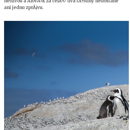
neozvou a ÄlovÄ›k za celÃ© dva tÃ½dny nedostane
ani jednu zprÃ¡vu.