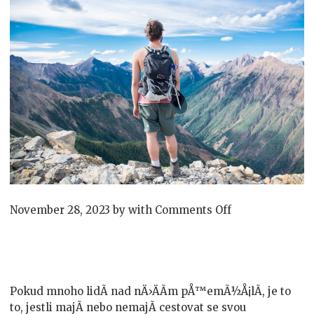
on
November 28, 2023
by
with
Comments Off
Cestovat
nebo
necestovat
se
svou
Pokud mnoho lidÃ­ nad nÄ›ÄÃ­m pÅ™emÃ½Å¡lÃ­, je to
polovičkou?
to, jestli majÃ­ nebo nemajÃ­ cestovat se svou