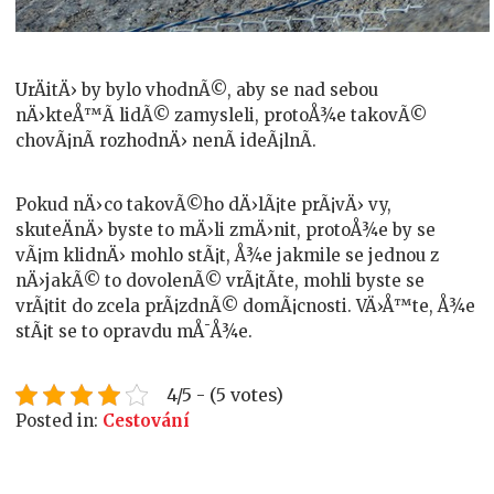
UrÄitÄ› by bylo vhodnÃ©, aby se nad sebou
nÄ›kteÅ™Ã­ lidÃ© zamysleli, protoÅ¾e takovÃ©
chovÃ¡nÃ­ rozhodnÄ› nenÃ­ ideÃ¡lnÃ­.
Pokud nÄ›co takovÃ©ho dÄ›lÃ¡te prÃ¡vÄ› vy,
skuteÄnÄ› byste to mÄ›li zmÄ›nit, protoÅ¾e by se
vÃ¡m klidnÄ› mohlo stÃ¡t, Å¾e jakmile se jednou z
nÄ›jakÃ© to dovolenÃ© vrÃ¡tÃ­te, mohli byste se
vrÃ¡tit do zcela prÃ¡zdnÃ© domÃ¡cnosti. VÄ›Å™te, Å¾e
stÃ¡t se to opravdu mÅ¯Å¾e.
4/5 - (5 votes)
Posted in:
Cestování