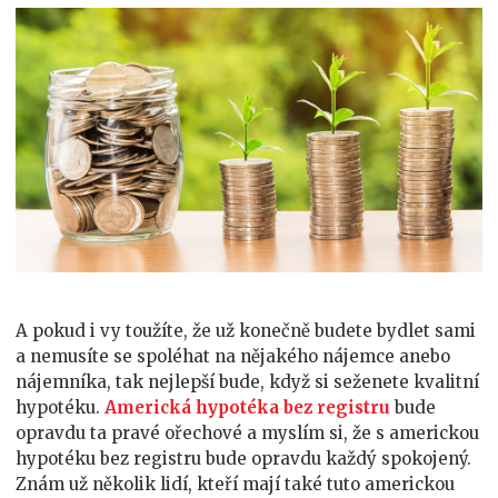
A pokud i vy toužíte, že už konečně budete bydlet sami
a nemusíte se spoléhat na nějakého nájemce anebo
nájemníka, tak nejlepší bude, když si seženete kvalitní
hypotéku.
Americká hypotéka bez registru
bude
opravdu ta pravé ořechové a myslím si, že s americkou
hypotéku bez registru bude opravdu každý spokojený.
Znám už několik lidí, kteří mají také tuto americkou