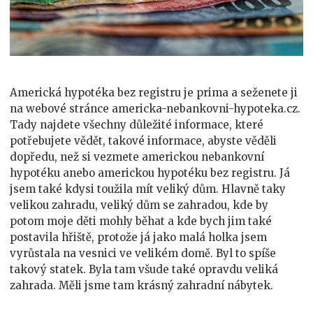
Americká hypotéka bez registru je prima a seženete ji
na webové stránce americka-nebankovni-hypoteka.cz.
Tady najdete všechny důležité informace, které
potřebujete vědět, takové informace, abyste věděli
dopředu, než si vezmete americkou nebankovní
hypotéku anebo americkou hypotéku bez registru. Já
jsem také kdysi toužila mít veliký dům. Hlavně taky
velikou zahradu, veliký dům se zahradou, kde by
potom moje děti mohly běhat a kde bych jim také
postavila hřiště, protože já jako malá holka jsem
vyrůstala na vesnici ve velikém domě. Byl to spíše
takový statek. Byla tam všude také opravdu veliká
zahrada. Měli jsme tam krásný zahradní nábytek.