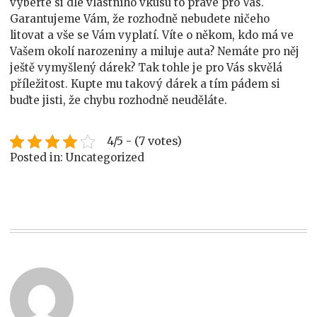
vyberte si dle vlastního vkusu to pravé pro Vás.
Garantujeme Vám, že rozhodně nebudete ničeho
litovat a vše se Vám vyplatí. Víte o někom, kdo má ve
Vašem okolí narozeniny a miluje auta? Nemáte pro něj
ještě vymyšlený dárek? Tak tohle je pro Vás skvělá
příležitost. Kupte mu takový dárek a tím pádem si
buďte jisti, že chybu rozhodně neuděláte.
4/5 - (7 votes)
Posted in: Uncategorized