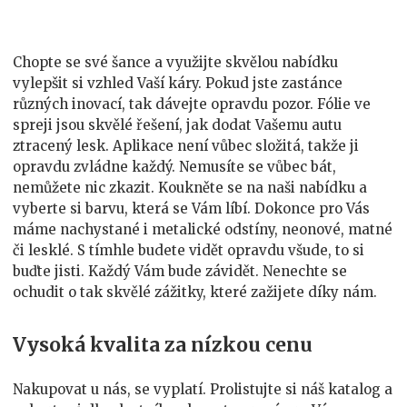
fólií
ve
spreji
Chopte se své šance a využijte skvělou nabídku
vylepšit si vzhled Vaší káry. Pokud jste zastánce
různých inovací, tak dávejte opravdu pozor.
Fólie ve
spreji
jsou skvělé řešení, jak dodat Vašemu autu
ztracený lesk. Aplikace není vůbec složitá, takže ji
opravdu zvládne každý. Nemusíte se vůbec bát,
nemůžete nic zkazit. Koukněte se na naši nabídku a
vyberte si barvu, která se Vám líbí. Dokonce pro Vás
máme nachystané i metalické odstíny, neonové, matné
či lesklé. S tímhle budete vidět opravdu všude, to si
buďte jisti. Každý Vám bude závidět. Nenechte se
ochudit o tak skvělé zážitky, které zažijete díky nám.
Vysoká kvalita za nízkou cenu
Nakupovat u nás, se vyplatí. Prolistujte si náš katalog a