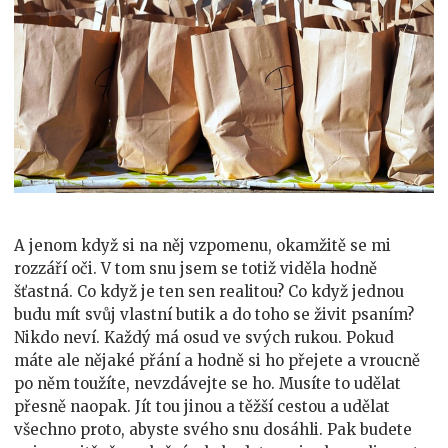
A jenom když si na něj vzpomenu, okamžitě se mi
rozzáří oči. V tom snu jsem se totiž viděla hodně
šťastná. Co když je ten sen realitou? Co když jednou
budu mít svůj vlastní butik a do toho se živit psaním?
Nikdo neví. Každý má osud ve svých rukou. Pokud
máte ale nějaké přání a hodně si ho přejete a vroucně
po něm toužíte, nevzdávejte se ho. Musíte to udělat
přesně naopak. Jít tou jinou a těžší cestou a udělat
všechno proto, abyste svého snu dosáhli. Pak budete