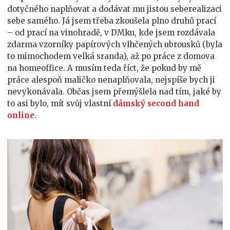
dotyčného naplňovat a dodávat mu jistou seberealizaci
sebe samého. Já jsem třeba zkoušela plno druhů prací
– od prací na vinohradě, v DMku, kde jsem rozdávala
zdarma vzorníky papírových vlhčených ubrousků (byla
to mimochodem velká sranda), až po práce z domova
na homeoffice. A musím teda říct, že pokud by mě
práce alespoň maličko nenaplňovala, nejspíše bych ji
nevykonávala. Občas jsem přemýšlela nad tím, jaké by
to asi bylo, mít svůj vlastní
dámský second hand
online
.