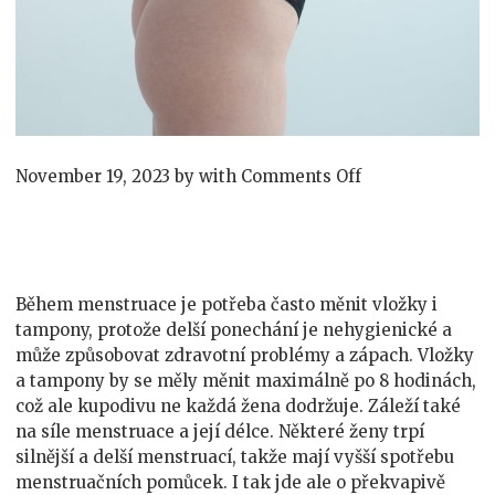
on
November 19, 2023
by
with
Comments Off
Ulevte
peněžence
i
přírodě
Během menstruace je potřeba často měnit vložky i
tampony, protože delší ponechání je nehygienické a
může způsobovat zdravotní problémy a zápach. Vložky
a tampony by se měly měnit maximálně po 8 hodinách,
což ale kupodivu ne každá žena dodržuje. Záleží také
na síle menstruace a její délce. Některé ženy trpí
silnější a delší menstruací, takže mají vyšší spotřebu
menstruačních pomůcek. I tak jde ale o překvapivě