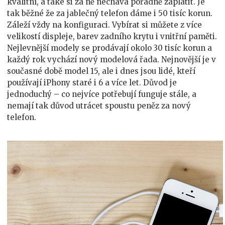
kvalitní, a také si za ně nechává pořádně zaplatit. Je
tak běžné že za jablečný telefon dáme i 50 tisíc korun.
Záleží vždy na konfiguraci. Vybírat si můžete z více
velikostí displeje, barev zadního krytu i vnitřní paměti.
Nejlevnější modely se prodávají okolo 30 tisíc korun a
každý rok vychází nový modelová řada. Nejnovější je v
současné době model 15, ale i dnes jsou lidé, kteří
používají iPhony staré i 6 a více let. Důvod je
jednoduchý – co nejvíce potřebují funguje stále, a
nemají tak důvod utrácet spoustu peněz za nový
telefon.