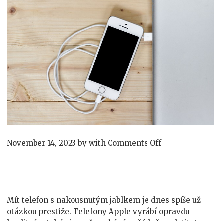
on
November 14, 2023
by
with
Comments Off
Skvělé
příslušenství
pro
váš
telefon
Mít telefon s nakousnutým jablkem je dnes spíše už
otázkou prestiže. Telefony Apple vyrábí opravdu