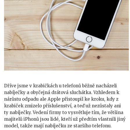
Dříve jsme v krabičkách u telefonů běžně nacházeli
nabíječky a obyčejná drátová sluchátka. Vzhledem k
nárůstu odpadu ale Apple přistoupil ke kroku, kdy z
krabiček zmizelo příslušenství, a teď už nezůstaly ani
ty nabíječky. Vedení firmy to vysvětluje tím, že většina
majitelů iPhonů jsou lidé, kteří už předtím vlastnili jiný
model, takže mají nabíječku ze staršího telefonu.