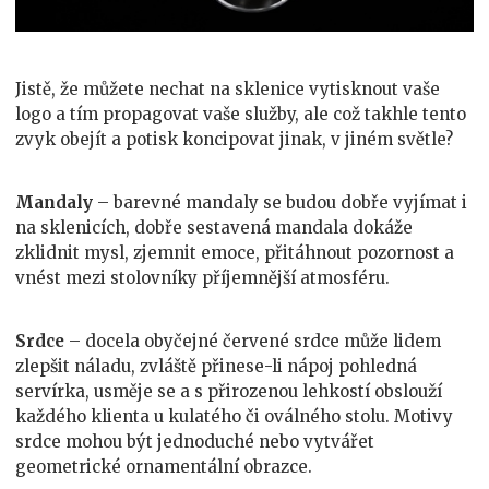
Jistě, že můžete nechat na sklenice vytisknout vaše
logo a tím propagovat vaše služby, ale což takhle tento
zvyk obejít a potisk koncipovat jinak, v jiném světle?
Mandaly
– barevné mandaly se budou dobře vyjímat i
na sklenicích, dobře sestavená mandala dokáže
zklidnit mysl, zjemnit emoce, přitáhnout pozornost a
vnést mezi stolovníky příjemnější atmosféru.
Srdce
– docela obyčejné červené srdce může lidem
zlepšit náladu, zvláště přinese-li nápoj pohledná
servírka, usměje se a s přirozenou lehkostí obslouží
každého klienta u kulatého či oválného stolu. Motivy
srdce mohou být jednoduché nebo vytvářet
geometrické ornamentální obrazce.