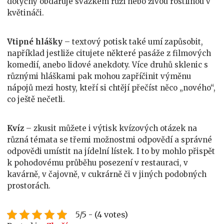
dotyčný obdaruje svazkem růží nebo živou rostlinou v
květináči.
Vtipné hlášky
– textový potisk také umí zapůsobit,
například jestliže citujete některé pasáže z filmových
komedií, anebo lidové anekdoty. Více druhů sklenic s
různými hláškami pak mohou zapříčinit výměnu
nápojů mezi hosty, kteří si chtějí přečíst něco „nového“,
co ještě nečetli.
Kvíz
– zkusit můžete i výtisk kvízových otázek na
různá témata se třemi možnostmi odpovědí a správné
odpovědi umístit na jídelní lístek. I to by mohlo přispět
k pohodovému průběhu posezení v restauraci, v
kavárně, v čajovně, v cukrárně či v jiných podobných
prostorách.
5/5 - (4 votes)