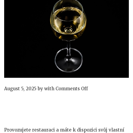
on
August 5, 2025
by
with
Comments Off
Sklenice
s
potiskem
pro
provoz
restaurace
P
rovozujete restauraci a máte k dispozici svůj vlastní