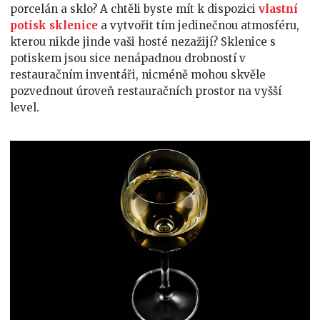
porcelán a sklo? A chtěli byste mít k dispozici
vlastní
potisk sklenice
a vytvořit tím jedinečnou atmosféru,
kterou nikde jinde vaši hosté nezažijí? Sklenice s
potiskem jsou sice nenápadnou drobností v
restauračním inventáři, nicméně mohou skvěle
pozvednout úroveň restauračních prostor na vyšší
level.