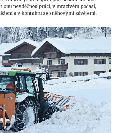
at onu nevděčnou práci, v mrazivém počasí,
něžení a v kontaktu se sněhovými závějemi.