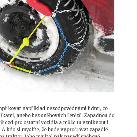
mplikovat například nezodpovědnými lidmi, co
tikami, anebo bez sněhových řetězů. Zapadnou do
růjezd pro ostatní vozidla a může tu vzniknout i
 A kdo si myslíte, že bude vyprošťovat zapadlé
než traktor. Jeho majitel pak nasadí sněhové