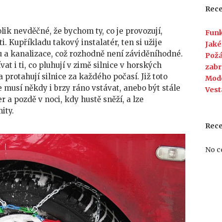
v
Rece
zimě
traktorem
lik nevděčné, že bychom ty, co je provozují,
Funk
s
. Kupříkladu takový instalatér, ten si užije
Jaké
pluhem
 a kanalizace, což rozhodně není záviděníhodné.
Požá
je
 i ti, co pluhují v zimě silnice v horských
zabr
někdy
a protahují silnice za každého počasí. Již toto
Mod
nevděčné
 musí někdy i brzy ráno vstávat, anebo být stále
Vest
er a pozdě v noci, kdy hustě sněží, a lze
ity.
Rec
No c