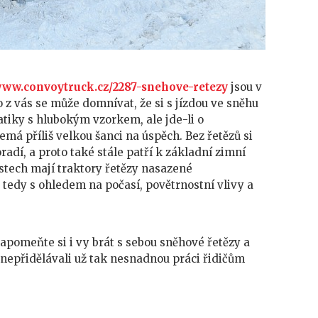
/www.convoytruck.cz/2287-snehove-retezy
jsou v
 z vás se může domnívat, že si s jízdou ve sněhu
iky s hlubokým vzorkem, ale jde-li o
emá příliš velkou šanci na úspěch. Bez řetězů si
radí, a proto také stále patří k základní zimní
stech mají traktory řetězy nasazené
tedy s ohledem na počasí, povětrnostní vlivy a
apomeňte si i vy brát s sebou sněhové řetězy a
 nepřidělávali už tak nesnadnou práci řidičům