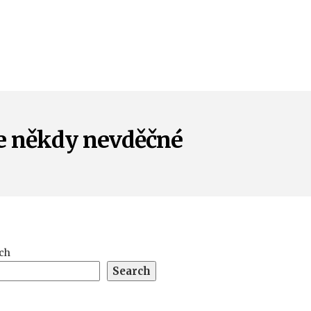
je někdy nevděčné
ch
Search