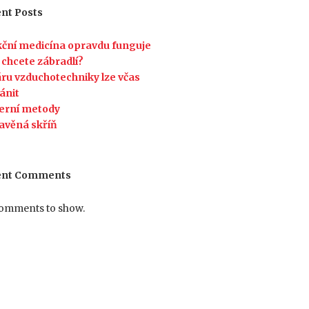
nt Posts
ční medicína opravdu funguje
 chcete zábradlí?
ru vzduchotechniky lze včas
ánit
erní metody
avěná skříň
ent Comments
omments to show.