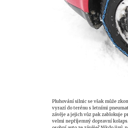
Pluhování silnic se však může zko
vyrazí do terénu s letními pneuma
závěje a jejich vůz pak zablokuje p
velmi nepříjemný dopravní kolaps.
osobní auto ze závěje? Nikdo jiný, 