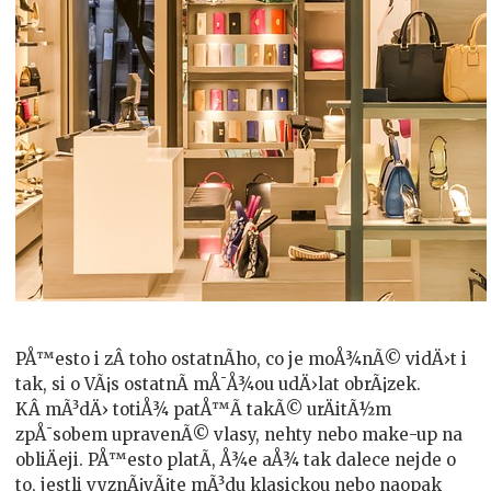
PÅ™esto i zÂ toho ostatnÃ­ho, co je moÅ¾nÃ© vidÄ›t i
tak, si o VÃ¡s ostatnÃ­ mÅ¯Å¾ou udÄ›lat obrÃ¡zek.
KÂ mÃ³dÄ› totiÅ¾ patÅ™Ã­ takÃ© urÄitÃ½m
zpÅ¯sobem upravenÃ© vlasy, nehty nebo make-up na
obliÄeji. PÅ™esto platÃ­, Å¾e aÅ¾ tak dalece nejde o
to, jestli vyznÃ¡vÃ¡te mÃ³du klasickou nebo naopak