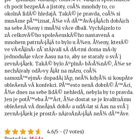
ch pocit bezpeÄÃ­ a jistoty, coÅ¾ mnohdy to, co
okolnÃ­ lidÃ© hledajÃ­. TakÃ© je pravda, coÅ¾ si
musÃ­me pÅ™iznat, Å¾e vÂ dÅ™Ã­vÄ›jÅ¡Ã­ch dobÃ¡ch
na sebe Å¾eny i muÅ¾i vÃ­ce dbali. VychÃ¡zelo to
zÂ celkovÃ©ho spoleÄenskÃ©ho nastavenÃ­ a
mnohem patrnÄ›jÅ¡Ã­ to bylo u Å¾en. Å½eny, kterÃ©
ve vÄ›tÅ¡inÄ› zÅ¯stÃ¡vali sÂ dÄ›tmi doma mÄ›ly
jednoduÅ¡e vÃ­ce Äasu na to, aby se staraly o svÅ¯j
zevnÄ›jÅ¡ek. TakÃ© bylo ÃºplnÄ› bÄ›Å¾nÃ©, Å¾e se
nechÃ¡valy odÄ›vy Å¡Ã­t na mÃ­ru, coÅ¾
samozÅ™ejmÄ› dopadÃ¡ lÃ­p, neÅ¾ kdyÅ¾ si koupÃ­te
obleÄenÃ­ vÂ konfekci. PÅ™esto nenÃ­ dobrÃ© Å™Ã­ci,
Å¾e dnes na sebe lidÃ© nehledÃ­, nebyla by to pravda.
Jen je potÅ™eba Å™Ã­ct, Å¾e dostat se je kvalitnÃ­mu
obleÄenÃ­ vÂ dneÅ¡nÃ­ dobÄ› a udÄ›lat si Äas na svÅ¯j
zevnÄ›jÅ¡ek je prostÄ› nÃ¡roÄnÄ›jÅ¡Ã­ neÅ¾ dÅ™Ã­ve.
4.6/5 - (7 votes)
Posted in:
Móda