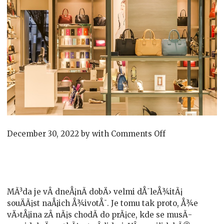
on
December 30, 2022
by
with
Comments Off
Móda
jako
vyjádření
MÃ³da je vÂ dneÅ¡nÃ­ dobÄ› velmi dÅ¯leÅ¾itÃ¡
souÄÃ¡st naÅ¡ich Å¾ivotÅ¯. Je tomu tak proto, Å¾e
vÄ›tÅ¡ina zÂ nÃ¡s chodÃ­ do prÃ¡ce, kde se musÃ­