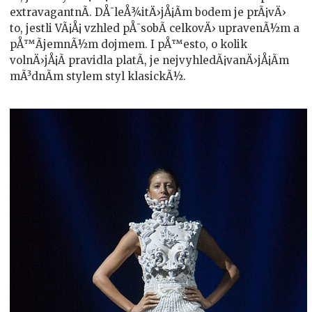
extravagantnÃ­. DÅ¯leÅ¾itÄ›jÅ¡Ã­m bodem je prÃ¡vÄ›
to, jestli VÃ¡Å¡ vzhled pÅ¯sobÃ­ celkovÄ› upravenÃ½m a
pÅ™Ã­jemnÃ½m dojmem. I pÅ™esto, o kolik
volnÄ›jÅ¡Ã­ pravidla platÃ­, je nejvyhledÃ¡vanÄ›jÅ¡Ã­m
mÃ³dnÃ­m stylem styl klasickÃ½.