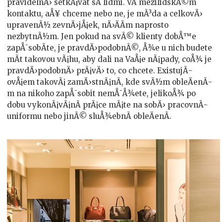
pravidelnÄ› setkÃ¡vat sÂ lidmi. VÂ mezilidskÃ©m
kontaktu, aÅ¥ chceme nebo ne, je mÃ³da a celkovÄ›
upravenÃ½ zevnÄ›jÅ¡ek, nÄ›ÄÃ­m naprosto
nezbytnÃ½m. Jen pokud na svÃ© klienty dobÅ™e
zapÅ¯sobÃ­te, je pravdÄ›podobnÃ©, Å¾e u nich budete
mÃ­t takovou vÃ¡hu, aby dali na VaÅ¡e nÃ¡pady, coÅ¾ je
pravdÄ›podobnÄ› prÃ¡vÄ› to, co chcete. ExistujÃ­
ovÅ¡em takovÃ¡ zamÄ›stnÃ¡nÃ­, kde svÃ½m obleÄenÃ­
m na nikoho zapÅ¯sobit nemÅ¯Å¾ete, jelikoÅ¾ po
dobu vykonÃ¡vÃ¡nÃ­ prÃ¡ce mÃ¡te na sobÄ› pracovnÃ­
uniformu nebo jinÃ© sluÅ¾ebnÃ­ obleÄenÃ­.