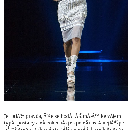
Je totiÅ¾ pravda, Å¾e se hodÃ­ tÃ©mÄ›Å™ ke vÅ¡em
typÅ¯ postavy a vÅ¡eobecnÄ› je spoleÄnostÃ­ nejlÃ©pe
pÅ™ijÃ­mÃ¡n. Vzbuzuje totiÅ¾ ve VaÅ¡ich spoleÄnÃ­cÃ­