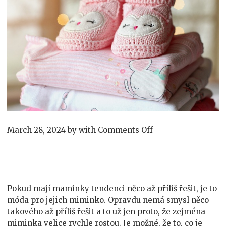
on
March 28, 2024
by
with
Comments Off
Móda
a
miminka
Pokud mají maminky tendenci něco až příliš řešit, je to
móda pro jejich miminko. Opravdu nemá smysl něco
takového až příliš řešit a to už jen proto, že zejména
miminka velice rychle rostou. Je možné, že to, co je