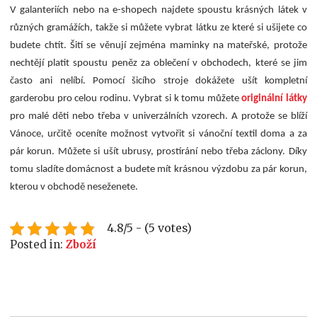
V galanteriích nebo na e-shopech najdete spoustu krásných látek v
různých gramážích, takže si můžete vybrat látku ze které si ušijete co
budete chtít. Šití se věnují zejména maminky na mateřské, protože
nechtějí platit spoustu peněz za oblečení v obchodech, které se jim
často ani nelíbí. Pomocí šicího stroje dokážete ušít kompletní
garderobu pro celou rodinu. Vybrat si k tomu můžete
originální látky
pro malé děti nebo třeba v univerzálních vzorech. A protože se blíží
Vánoce, určitě oceníte možnost vytvořit si vánoční textil doma a za
pár korun. Můžete si ušít ubrusy, prostírání nebo třeba záclony. Díky
tomu sladíte domácnost a budete mít krásnou výzdobu za pár korun,
kterou v obchodě neseženete.
4.8/5 - (5 votes)
Posted in:
Zboží