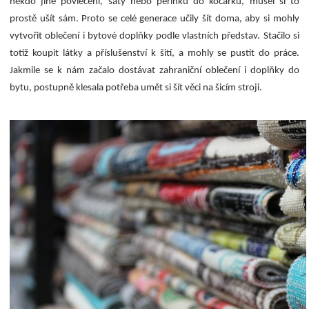
někdo jiné povlečení, šaty nebo peřinku do kočárku, musel si to
prostě ušít sám. Proto se celé generace učily šít doma, aby si mohly
vytvořit oblečení i bytové doplňky podle vlastních představ. Stačilo si
totiž koupit látky a příslušenství k šití, a mohly se pustit do práce.
Jakmile se k nám začalo dostávat zahraniční oblečení i doplňky do
bytu, postupně klesala potřeba umět si šít věci na šicím stroji.