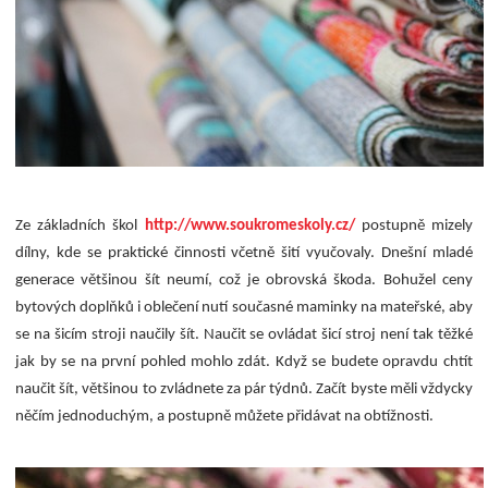
Ze základních škol
http://www.soukromeskoly.cz/
postupně mizely
dílny, kde se praktické činnosti včetně šití vyučovaly. Dnešní mladé
generace většinou šít neumí, což je obrovská škoda. Bohužel ceny
bytových doplňků i oblečení nutí současné maminky na mateřské, aby
se na šicím stroji naučily šít. Naučit se ovládat šicí stroj není tak těžké
jak by se na první pohled mohlo zdát. Když se budete opravdu chtít
naučit šít, většinou to zvládnete za pár týdnů. Začít byste měli vždycky
něčím jednoduchým, a postupně můžete přidávat na obtížnosti.