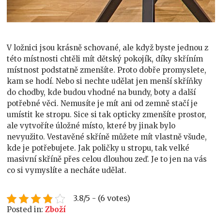
V ložnici jsou krásně schované, ale když byste jednou z
této místnosti chtěli mít dětský pokojík, díky skříním
místnost podstatně zmenšíte. Proto dobře promyslete,
kam se hodí. Nebo si nechte udělat jen menší skříňky
do chodby, kde budou vhodné na bundy, boty a další
potřebné věci. Nemusíte je mít ani od zemně stačí je
umístit ke stropu. Sice si tak opticky zmenšíte prostor,
ale vytvoříte úložné místo, které by jinak bylo
nevyužito. Vestavěné skříně můžete mít vlastně všude,
kde je potřebujete. Jak poličky u stropu, tak velké
masivní skříně přes celou dlouhou zeď. Je to jen na vás
co si vymyslíte a necháte udělat.
3.8/5 - (6 votes)
Posted in:
Zboží