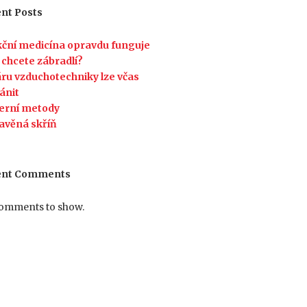
nt Posts
ční medicína opravdu funguje
 chcete zábradlí?
ru vzduchotechniky lze včas
ánit
erní metody
avěná skříň
ent Comments
omments to show.