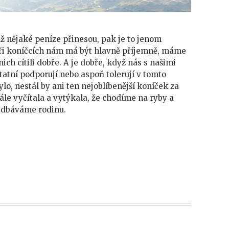
už nějaké peníze přinesou, pak je to jenom
Při koníčcích nám má být hlavně příjemně, máme
ich cítili dobře.
A je dobře, když nás s našimi
tatní podporují nebo aspoň tolerují v tomto
lo, nestál by ani ten nejoblíbenější koníček za
le vyčítala a vytýkala, že chodíme na ryby a
edbáváme rodinu.