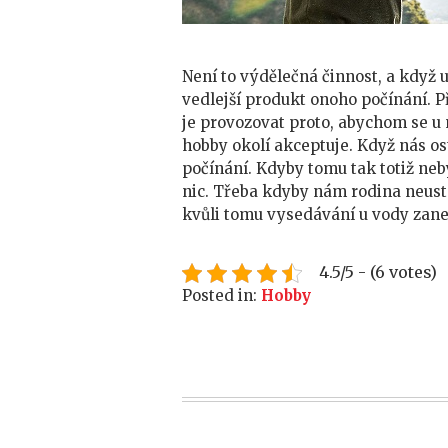
Není to výdělečná činnost, a když 
vedlejší produkt onoho počínání. 
je provozovat proto, abychom se u n
hobby okolí akceptuje. Když nás os
počínání. Kdyby tomu tak totiž neby
nic. Třeba kdyby nám rodina neustá
kvůli tomu vysedávání u vody zan
4.5/5 - (6 votes)
Posted in:
Hobby