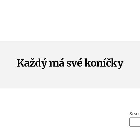
Každý má své koníčky
Sear
on
Každý
má