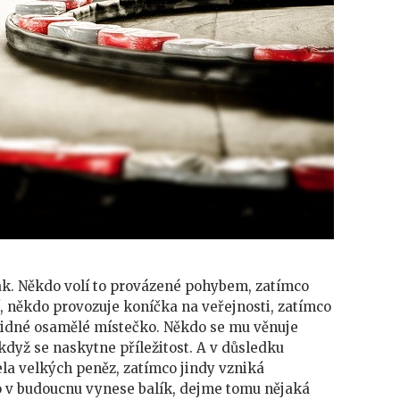
ak. Někdo volí to provázené pohybem, zatímco
, někdo provozuje koníčka na veřejnosti, zatímco
klidné osamělé místečko. Někdo se mu věnuje
když se naskytne příležitost. A v důsledku
ela velkých peněz, zatímco jindy vzniká
co v budoucnu vynese balík, dejme tomu nějaká