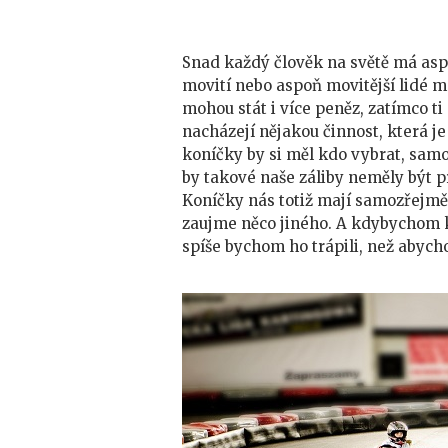
Snad každý člověk na světě má asp
movití nebo aspoň movitější lidé m
mohou stát i více peněz, zatímco ti 
nacházejí nějakou činnost, která j
koníčky by si měl kdo vybrat, sam
by takové naše záliby neměly být pr
Koníčky nás totiž mají samozřejmě 
zaujme něco jiného. A kdybychom ko
spíše bychom ho trápili, než abycho