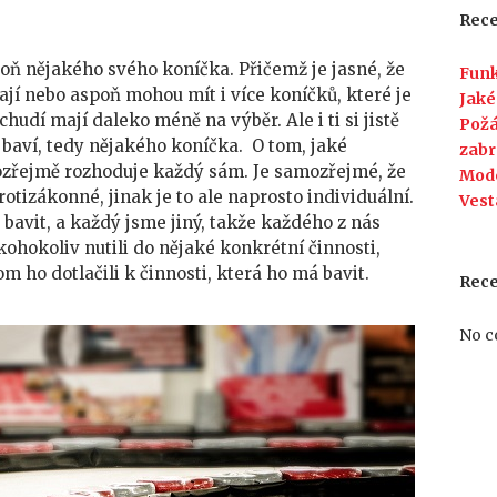
své
Rece
koníčky
oň nějakého svého koníčka. Přičemž je jasné, že
Funk
ají nebo aspoň mohou mít i více koníčků, které je
Jaké
chudí mají daleko méně na výběr. Ale i ti si jistě
Požá
e baví, tedy nějakého koníčka.
O tom, jaké
zabr
ozřejmě rozhoduje každý sám. Je samozřejmé, že
Mod
otizákonné, jinak je to ale naprosto individuální.
Vest
bavit, a každý jsme jiný, takže každého z nás
hokoliv nutili do nějaké konkrétní činnosti,
m ho dotlačili k činnosti, která ho má bavit.
Rec
No c