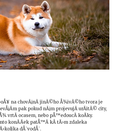
neboÅ¥ na chovÃ¡nÃ­ jinÃ©ho Å¾ivÃ©ho tvora je
evÅ¡Ã­m pak pokud nÃ¡m projevujÃ­ urÄitÃ© city,
yÅ¾ vrtÃ­ ocasem, nebo pÅ™edoucÃ­ koÄky.
ento konÃ­Äek patÅ™Ã­ kÂ tÄ›m zdaleka
nÄ›kolika dÅ¯vodÅ¯.