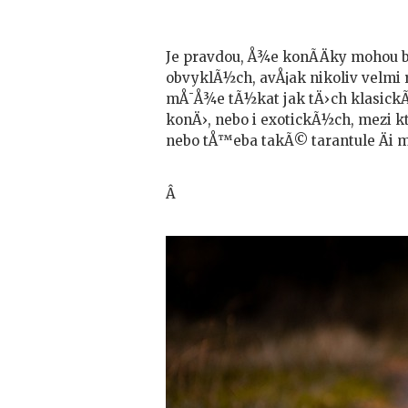
Je pravdou, Å¾e konÃ­Äky mohou 
obvyklÃ½ch, avÅ¡ak nikoliv velmi 
mÅ¯Å¾e tÃ½kat jak tÄ›ch klasickÃ
konÄ›, nebo i exotickÃ½ch, mezi k
nebo tÅ™eba takÃ© tarantule Äi m
Â