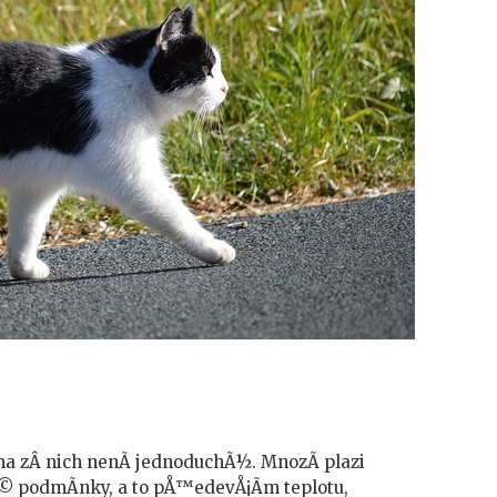
 zÂ nich nenÃ­ jednoduchÃ½. MnozÃ­ plazi
© podmÃ­nky, a to pÅ™edevÅ¡Ã­m teplotu,