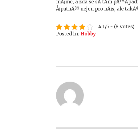
mÃ¡me, a zda se sÂ tÃ­m pÅ™Ã­pad
Å¡patnÃ© nejen pro nÃ¡s, ale takÃ
4.1/5 - (8 votes)
Posted in:
Hobby