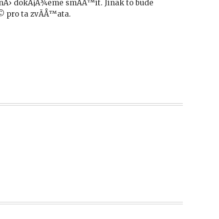
nÄ› dokÃ¡Å¾eme smÃ­Å™it. Jinak to bude
© pro ta zvÃ­Å™ata.