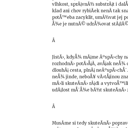
vlhkost, sprÃ¡vnÃ½ substrÃ¡t i dal
klad ani chov rybiÄek nenÃ­ tak sn
potÅ™eba zacyklit, umÃ½vat jej po
Å¾e je nutnÃ© udrÅ¾ovat stÃ¡lÃ©
Â
JistÄ›, kdyÅ¾ mÃ¡me ÃºspÄ›chy n
rozhodnÄ› potÄ›Å¡Ã­, avÅ¡ak neÅ¾
dlouhÃ¡ cesta, plnÃ¡ neÃºspÄ›chÅ¯.
neÅ¾ jinde, neboÅ¥ vÄ›tÅ¡inou zna
mÄ›li skuteÄnÄ› rÃ¡di a vytvoÅ™il
udÃ¡lost mÅ¯Å¾e bÃ½t skuteÄnÄ› zd
Â
MusÃ­me si tedy skuteÄnÄ› poprav