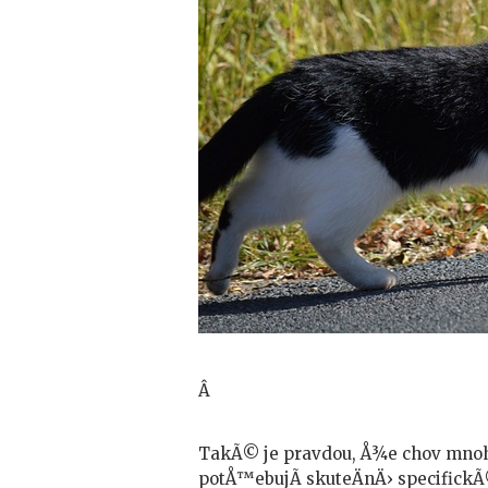
Â
TakÃ© je pravdou, Å¾e chov mnoha
potÅ™ebujÃ­ skuteÄnÄ› specifickÃ