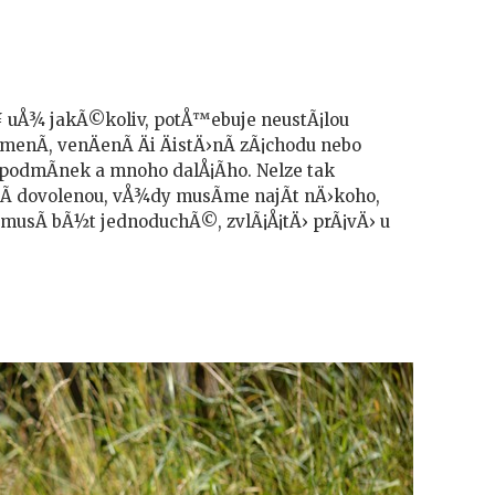
¥ uÅ¾ jakÃ©koliv, potÅ™ebuje neustÃ¡lou
enÃ­, venÄenÃ­ Äi ÄistÄ›nÃ­ zÃ¡chodu nebo
podmÃ­nek a mnoho dalÅ¡Ã­ho. Nelze tak
¡Ã­ dovolenou, vÅ¾dy musÃ­me najÃ­t nÄ›koho,
nemusÃ­ bÃ½t jednoduchÃ©, zvlÃ¡Å¡tÄ› prÃ¡vÄ› u