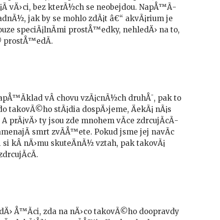
Å¡Ã­ vÄ›ci, bez kterÃ½ch se neobejdou. NapÅ™Ã­
adnÃ½, jak by se mohlo zdÃ¡t â€“ akvÃ¡rium je
uze speciÃ¡lnÃ­mi prostÅ™edky, nehledÄ› na to,
 prostÅ™edÃ­.
apÅ™Ã­klad vÂ chovu vzÃ¡cnÃ½ch druhÅ¯, pak to
 do takovÃ©ho stÃ¡dia dospÄ›jeme, ÄekÃ¡ nÃ¡s
 A prÃ¡vÄ› ty jsou zde mnohem vÃ­ce zdrcujÃ­cÃ­
menajÃ­ smrt zvÃ­Å™ete. Pokud jsme jej navÃ­c
i si kÂ nÄ›mu skuteÄnÃ½ vztah, pak takovÃ¡
rcujÃ­cÃ­.
dÄ› Å™Ã­ci, zda na nÄ›co takovÃ©ho doopravdy