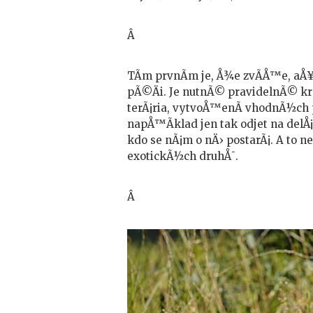
Â
TÃ­m prvnÃ­m je, Å¾e zvÃ­Å™e, aÅ
pÃ©Äi. Je nutnÃ© pravidelnÃ© krm
terÃ¡ria, vytvoÅ™enÃ­ vhodnÃ½ch 
napÅ™Ã­klad jen tak odjet na delÅ
kdo se nÃ¡m o nÄ› postarÃ¡. A to 
exotickÃ½ch druhÅ¯.
Â