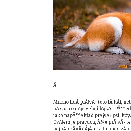
Â
Mnoho lidÃ­ prÃ¡vÄ› toto lÃ¡kÃ¡, 
nÄ›co, co nÃ¡s velmi lÃ¡kÃ¡. PÅ™ed
jako napÅ™Ã­klad prÃ¡vÄ› psi, kd
OvÅ¡em je pravdou, Å¾e prÃ¡vÄ› t
nejnÃ¡roÄnÄ›jÅ¡Ã­m, a to hned zÂ 