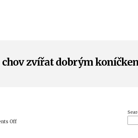
e chov zvířat dobrým koníčke
Sear
on
ts Off
Je
chov