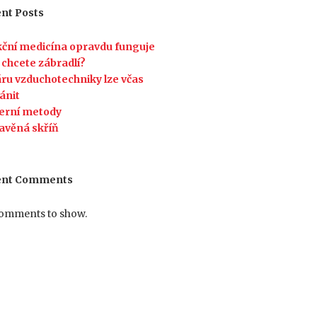
nt Posts
ční medicína opravdu funguje
 chcete zábradlí?
ru vzduchotechniky lze včas
ánit
erní metody
avěná skříň
ent Comments
omments to show.