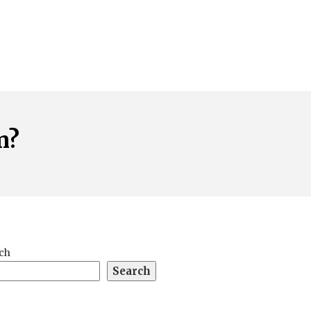
m?
ch
Search