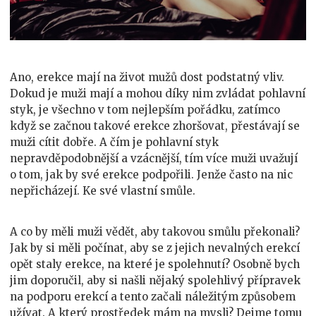
Ano, erekce mají na život mužů dost podstatný vliv.
Dokud je muži mají a mohou díky nim zvládat pohlavní
styk, je všechno v tom nejlepším pořádku, zatímco
když se začnou takové erekce zhoršovat, přestávají se
muži cítit dobře. A čím je pohlavní styk
nepravděpodobnější a vzácnější, tím více muži uvažují
o tom, jak by své erekce podpořili. Jenže často na nic
nepřicházejí. Ke své vlastní smůle.
A co by měli muži vědět, aby takovou smůlu překonali?
Jak by si měli počínat, aby se z jejich nevalných erekcí
opět staly erekce, na které je spolehnutí? Osobně bych
jim doporučil, aby si našli nějaký spolehlivý přípravek
na podporu erekcí a tento začali náležitým způsobem
užívat. A který prostředek mám na mysli? Dejme tomu