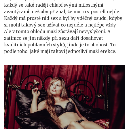
každý se také raději chlubí svými milostnými
avantýrami, než aby přiznal, že mu to v posteli nejde.
Každý má prostě rád sex a byl by vděčný osudu, kdyby
si mohl takový sex užívat co nejdéle a nejlépe vždy.
Ale v tomto ohledu muži zůstávají nevyslyšeni. A
zatímco se jim někdy při sexu daří dosahovat
kvalitních pohlavních styků, jinde je to ubohost. To
podle toho, jaké mají takoví jednotliví muži erekce.