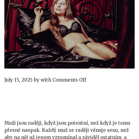
on
July 15, 2025
by
with
Comments Off
Jak
mít
zase
erekce?
Muži jsou raději, když jsou potentní, než když je tomu
přesně naopak. Každý muž se raději věnuje sexu, než
aby na něj už jenom vzpomínal a záviděl ostatním, a