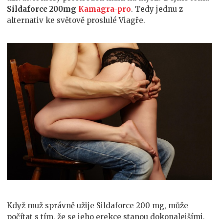
Sildaforce 200mg
Kamagra-pro
. Tedy jednu z
alternativ ke světově proslulé Viagře.
Když muž správně užije Sildaforce 200 mg, může
počítat s tím, že se jeho erekce stanou dokonalejšími.