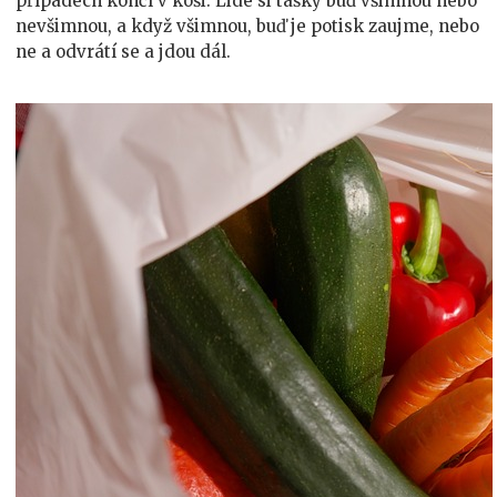
případech končí v koši. Lidé si tašky buď všimnou nebo
nevšimnou, a když všimnou, buď je potisk zaujme, nebo
ne a odvrátí se a jdou dál.