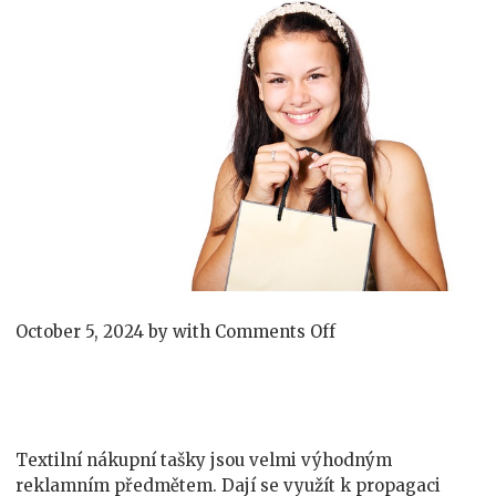
on
October 5, 2024
by
with
Comments Off
Co
natisknout
na
reklamní
tašky
Textilní nákupní tašky jsou velmi výhodným
reklamním předmětem. Dají se využít k propagaci