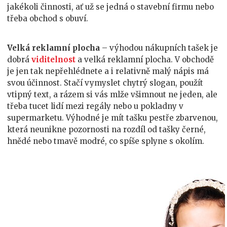
jakékoli činnosti, ať už se jedná o stavební firmu nebo
třeba obchod s obuví.
Velká reklamní plocha
– výhodou nákupních tašek je
dobrá
viditelnost
a velká reklamní plocha. V obchodě
je jen tak nepřehlédnete a i relativně malý nápis má
svou účinnost. Stačí vymyslet chytrý slogan, použít
vtipný text, a rázem si vás mlže všimnout ne jeden, ale
třeba tucet lidí mezi regály nebo u pokladny v
supermarketu. Výhodné je mít tašku pestře zbarvenou,
která neunikne pozornosti na rozdíl od tašky černé,
hnědé nebo tmavě modré, co spíše splyne s okolím.