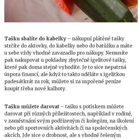
Tašku sbalíte do kabelky
– nákupní plátěné tašky
strčíte do aktovky, do kabelky nebo do batůžku a máte
u sebe vždy vhodné zavazadlo pro nákupy. Nemusíte
pak nakupovat u pokladny zbytečně igelitové tašky,
které pak doma stejně vyhodíte. Je to sice nepatrná
úspora financí, ale když to takto uděláte s igelitkou
padesátkrát za rok, můžete si za uspořené peníze
koupit třeba nové kalhoty.
Tašku můžete darovat
– tašku s potiskem můžete
darovat při různých příležitostech, například v rodině,
v zaměstnání svým podřízeným či kolegům, na školení
nebo při sportovních aktivitách či na společenských
akcích. Jde sice o drobnost, ale s vhodně řešeným