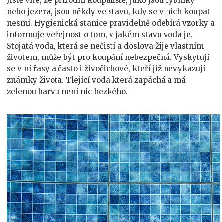
Jistě víte, že přírodní koupaliště, jako jsou rybníky
nebo jezera, jsou někdy ve stavu, kdy se v nich koupat
nesmí. Hygienická stanice pravidelně odebírá vzorky a
informuje veřejnost o tom, v jakém stavu voda je.
Stojatá voda, která se nečistí a doslova žije vlastním
životem, může být pro koupání nebezpečná. Vyskytují
se v ní řasy a často i živočichové, kteří již nevykazují
známky života. Tlející voda která zapáchá a má
zelenou barvu není nic hezkého.