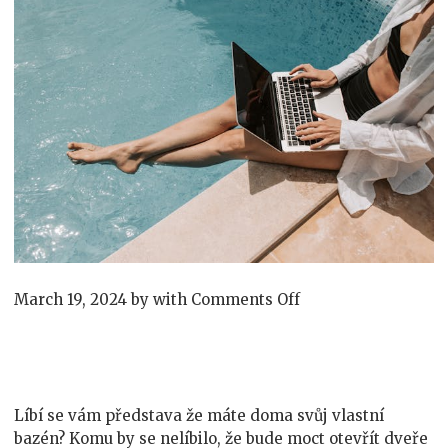
on
March 19, 2024
by
with
Comments Off
Čistá
voda
ve
vašem
bazénu
Líbí se vám představa že máte doma svůj vlastní
bazén? Komu by se nelíbilo, že bude moct otevřít dveře