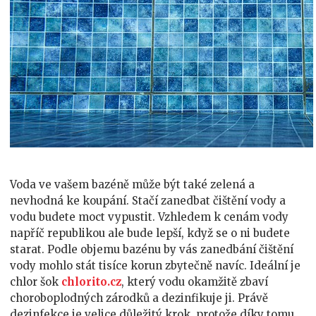
Voda ve vašem bazéně může být také zelená a
nevhodná ke koupání. Stačí zanedbat čištění vody a
vodu budete moct vypustit. Vzhledem k cenám vody
napříč republikou ale bude lepší, když se o ni budete
starat. Podle objemu bazénu by vás zanedbání čištění
vody mohlo stát tisíce korun zbytečně navíc.
Ideální je
chlor šok
chlorito.cz
, který vodu okamžitě zbaví
choroboplodných zárodků a dezinfikuje ji. Právě
dezinfekce je velice důležitý krok, protože díky tomu