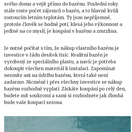
svého domu a vejít přímo do bazénu. Poslední roky
stále roste počet zájemců o bazén, a to hlavně kvůli
rostoucím letním teplotám. Ty jsou nepříjemné,
protože člověk se hodně potí, klesá jeho výkonnost a
jediné na co myslí, je koupání v bazénu a zmrzlina.
Je nutné počítat s tím, že nákup vlastního bazénu je
investice v řádu desítek tisíc. Kvalitní bazén je
vyrobený ze speciálního plastu, a navíc je potřeba
dokoupit všechen materiál k instalaci. Zapomínat
nesmíte ani na údržbu bazénu, která také není
zadarmo. Nicméně i přes všechny investice se nákup
bazénu rozhodně vyplatí. Získáte koupání po celý den,
budete mít soukromí a sami si rozhodnete jak dlouhá
bude vaše koupací sezona.