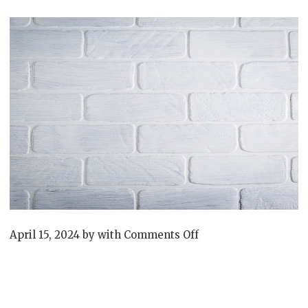
on
April 15, 2024
by
with
Comments Off
Betonový
plot
si
nechte