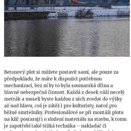
Betonový plot si můžete postavit sami, ale pouze za
předpokladu, že máte k dispozici potřebnou
mechanizaci, bez ní by to byla soumarská dřina a
hlavně nebezpečná činnost. Každá z desek váží necelý
metrák a museli byste každou z nich zvedat do výšky
až nad hlavu, což je zátěž i pro kulturisty, natož pro
běžné smrtelníky. Profesionálové se při montáži plotu
na klíč postarají i o složení materiálu na stavbu, k tomu
je zapotřebí také těžká technika – nakladač či