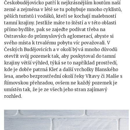
v
Českobudějovicko patří k nejkrásnějším koutům naší
Českých
země a zejména v létě se tu pohybuje mnoho cyklistů,
Budějovicích
pěších turistů i vodáků, kteří se kochají malebností
postavit
tamní krajiny. Jestliže máte to štěstí a v této oblasti
na
přímo bydlíte, pak se zajeďte podívat třeba na
klíč
Ostravsko do průmyslových aglomerací, abyste si
svého místa k trvalému pobytu víc považovali. V
Českých Budějovicích a v okolí bývá mnoho důvodů
otevřít svůj pozemek tak, aby poskytoval do tamní
krajiny větší výhled, týká se to například prostředí,
kde je dobře patrná Kleť a další vrcholky Blanského
lesa, anebo bezprostřední okolí řeky Vltavy či Malše s
Římovskou přehradou, ovšem ne každý pozemek je
umístěn tak, že je ze všech jeho stran zajímavý
rozhled.