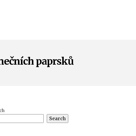
unečních paprsků
ch
Search