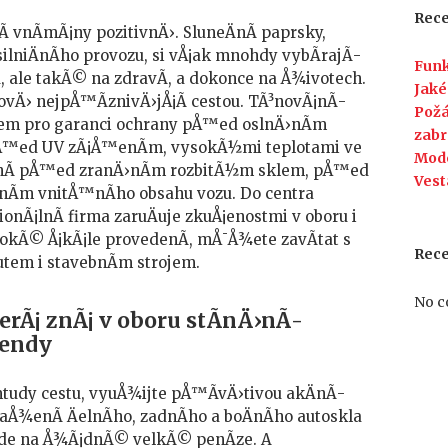
břemena
Rece
oslňujících
­ vnÃ­mÃ¡ny pozitivnÄ›. SluneÄnÃ­ paprsky,
slunečních
silniÄnÃ­ho provozu, si vÅ¡ak mnohdy vybÃ­rajÃ­
Funk
paprsků
, ale takÃ© na zdravÃ­, a dokonce na Å¾ivotech.
Jaké
novÄ› nejpÅ™Ã­znivÄ›jÅ¡Ã­ cestou.
TÃ³novÃ¡nÃ­
Požá
em pro garanci ochrany pÅ™ed oslnÄ›nÃ­m
zabr
pÅ™ed UV zÃ¡Å™enÃ­m, vysokÃ½mi teplotami ve
Mod
enÃ­ pÅ™ed zranÄ›nÃ­m rozbitÃ½m sklem, pÅ™ed
Vest
nÃ­m vnitÅ™nÃ­ho obsahu vozu. Do centra
nÃ¡lnÃ­ firma zaruÄuje zkuÅ¡enostmi v oboru i
rokÃ© Å¡kÃ¡le provedenÃ­, mÅ¯Å¾ete zavÃ­tat s
Rec
tem i stavebnÃ­m strojem.
No c
erÃ¡ znÃ¡ v oboru stÃ­nÄ›nÃ­
rendy
mtudy cestu, vyuÅ¾ijte pÅ™Ã­vÄ›tivou akÄnÃ­
Å¾enÃ­ ÄelnÃ­ho, zadnÃ­ho a boÄnÃ­ho autoskla
ijde na Å¾Ã¡dnÃ© velkÃ© penÃ­ze. A