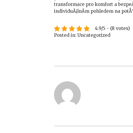
transformace pro komfort a bezpeÄ
individuÃ¡lnÃ­m pohledem na po
4.9/5 - (8 votes)
Posted in: Uncategorized