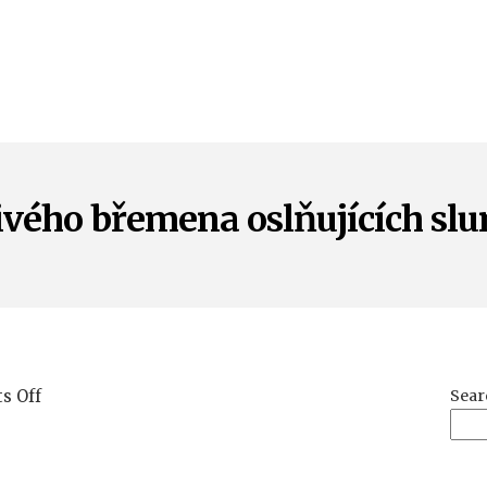
ivého břemena oslňujících sl
on
s Off
Sear
Zbavíme
Vás
tíživého