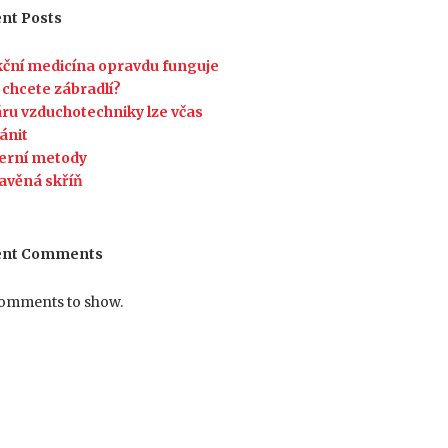
nt Posts
ční medicína opravdu funguje
 chcete zábradlí?
ru vzduchotechniky lze včas
ánit
erní metody
avěná skříň
ent Comments
omments to show.