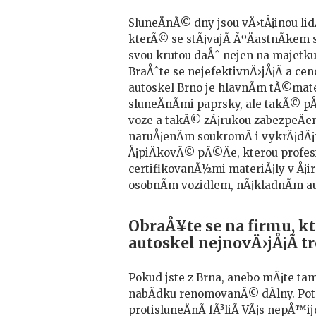
SluneÄnÃ© dny jsou vÄ›tÅ¡inou lidÃ
kterÃ© se stÃ¡vajÃ­ ÃºÄastnÃ­kem 
svou krutou daÅˆ nejen na majetku
BraÅˆte se nejefektivnÄ›jÅ¡Ã­ a ce
autoskel Brno
je hlavnÃ­m tÃ©mat
sluneÄnÃ­mi paprsky, ale takÃ© 
voze a takÃ© zÃ¡rukou zabezpeÄ
naruÅ¡enÃ­m soukromÃ­ i vykrÃ¡dÃ¡
Å¡piÄkovÃ© pÃ©Äe, kterou profesio
certifikovanÃ½mi materiÃ¡ly v Å¡i
osobnÃ­m vozidlem, nÃ¡kladnÃ­m au
ObraÅ¥te se na firmu, kt
autoskel nejnovÄ›jÅ¡Ã­ t
Pokud jste z Brna, anebo mÃ¡te ta
nabÃ­dku renomovanÃ© dÃ­lny. Pota
protisluneÄnÃ­ fÃ³liÃ­ VÃ¡s nepÅ™