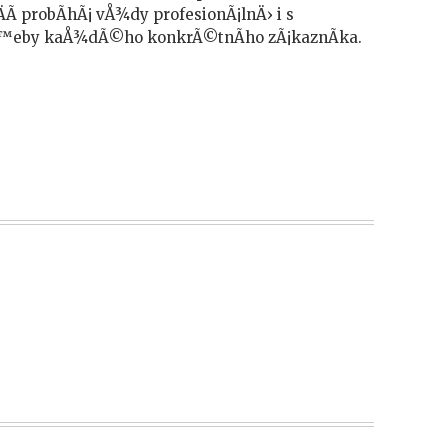
Ã­ probÃ­hÃ¡ vÅ¾dy profesionÃ¡lnÄ› i s
tÅ™eby kaÅ¾dÃ©ho konkrÃ©tnÃ­ho zÃ¡kaznÃ­ka.