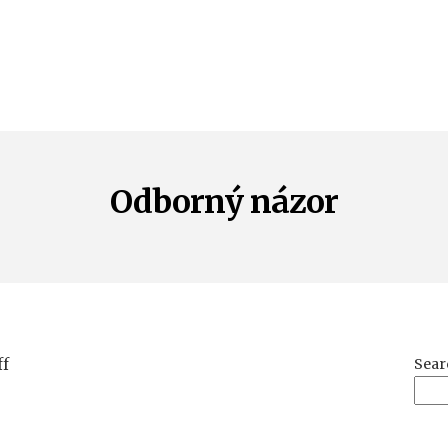
Odborný názor
on
f
Sear
Odborný
názor