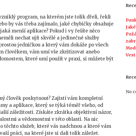
Rece
vzniklý program, na kterém jste tolik dřeli, řekli
Funk
nebo by vás třeba zajímalo, jaké chybičky obsahuje
Jaké
jaká menší aplikace? Pokud i vy řešíte něco
Požá
eměli nechat ujít skvělé a jedinečné služby
zabr
aprostou jedničkou a který vám dokáže po všech
Mod
m člověkem, vám umí vše zkritizovat anebo
Vest
omostem, které umí použít v praxi, si můžete být
Rec
No c
ý člověk poskytnout? Zajistí vám kompletní
amy a aplikace
, který se týká téměř všeho, od
ší záležitosti. Získáte zkrátka objektivní názor,
lostmi a vědomostmi v této oblasti. Na nic
do těchto služeb, které vás nadchnou a které vám
ší práci, na které jste si dali tolik záležet.