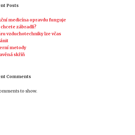
nt Posts
ční medicína opravdu funguje
 chcete zábradlí?
ru vzduchotechniky lze včas
ánit
erní metody
avěná skříň
ent Comments
omments to show.