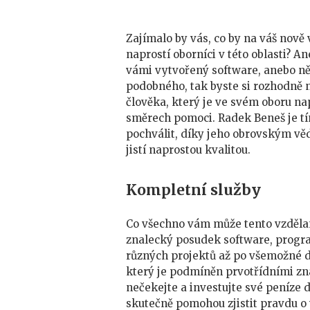
Zajímalo by vás, co by na váš nově 
naprostí oborníci v této oblasti? A
vámi vytvořený software, anebo ně
podobného, tak byste si rozhodně n
člověka, který je ve svém oboru n
směrech pomoci. Radek Beneš je tí
pochválit, díky jeho obrovským věd
jistí naprostou kvalitou.
Kompletní služby
Co všechno vám může tento vzdělan
znalecký posudek software, progr
různých projektů až po všemožné dal
který je podmíněn prvotřídními zna
nečekejte a investujte své peníze 
skutečně pomohou zjistit pravdu o va