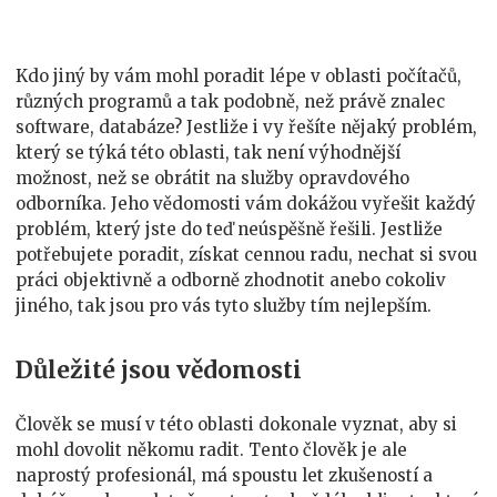
oblasti
IT
Kdo jiný by vám mohl poradit lépe v oblasti počítačů,
různých programů a tak podobně, než právě
znalec
software, databáze
? Jestliže i vy řešíte nějaký problém,
který se týká této oblasti, tak není výhodnější
možnost, než se obrátit na služby opravdového
odborníka. Jeho vědomosti vám dokážou vyřešit každý
problém, který jste do teď neúspěšně řešili. Jestliže
potřebujete poradit, získat cennou radu, nechat si svou
práci objektivně a odborně zhodnotit anebo cokoliv
jiného, tak jsou pro vás tyto služby tím nejlepším.
Důležité jsou vědomosti
Člověk se musí v této oblasti dokonale vyznat, aby si
mohl dovolit někomu radit. Tento člověk je ale
naprostý profesionál, má spoustu let zkušeností a