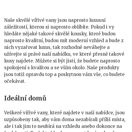
příjemná
cena
Naše skvělé
vířivé vany
jsou naprosto luxusní
záležitostí, kterou si naprosto oblíbíte. Pokud i vy
hledáte nějaké takové skvělé kousky, které budou
naprosto kvalitní, budou mít moderní vzhled a bude z
nich vyzařovat luxus, tak rozhodně neváhejte a
užívejte si právě naší nabídku, ve které přesně takové
kusy najdete. Můžete si být jistí, že budete naprosto
spokojení s kvalitou a se vším okolo. Naše produkty
jsou totiž opravdu top a poskytnou vám vše, co budete
očekávat.
Ideální domů
Veškeré vířivé vany, které najdete v naší nabídce, jsou
uzpůsobeny tak, aby vám doma nezabírali příliš místa,
ale i tak jim to neubírá na vzhledu anebo dokonce na