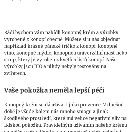
Konopný
krém
a
jiné
konopné
Rádi bychom Vám nabídli
konopný krém
a výrobky
výrobky
vyrobené z konopí obecně. Můžete si u nás objednat
například krásné pánské tričko z konopí, konopné
víno, konopné mýdlo, konopnou univerzální mast nebo
sirup, který je vyroben z květů a listů konopí. Naše
výrobky jsou BIO a nikdy nebyly testovány na
zvířatech.
Vaše pokožka neměla lepší péči
Konopný krém se dá užívat i jako prevence. V dnešní
době je všude kolem nás mnoho smogu a jinak
škodlivého prostředí, které má velice negativní vliv na
lidskou pokožku. Pravidelným užíváním našeho krému
se můžete před těmito vlivy poměrně dobře ochránit.