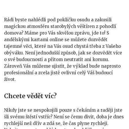
čeká
a
nemine?
Rádi byste nahlédli pod pokličku osudu a zakusili
magickou atmosféru starobylých věštíren z pohodlí
domova? Máme pro Vás skvělou zprávu, jde to! S
andělskými kartami online
se můžete dozvědět
tajemné věci, které na Vás osud chystá třeba z Vašeho
obýváku. Není jednodušší způsob, jak se dozvědět více
o své budoucnosti a přitom neutratit ani korunu.
Zároveň Vás můžeme ujistit, že výklad bude naprosto
profesionální a zcela jistě ovlivní celý Váš budoucí
život.
Chcete vědět víc?
Nikdy jste se nespokojili pouze s čekáním a raději jste
šli svému štěstí vstříc? Není se čemu divit, doba je dnes
rychlejší než dřív a zdá se, že čas plyne rychleji.