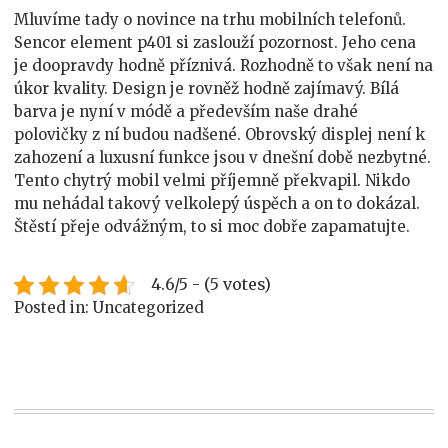
Mluvíme tady o novince na trhu mobilních telefonů.
Sencor element p401
si zaslouží pozornost. Jeho cena
je doopravdy hodně příznivá. Rozhodně to však není na
úkor kvality. Design je rovněž hodně zajímavý. Bílá
barva je nyní v módě a především naše drahé
polovičky z ní budou nadšené. Obrovský displej není k
zahození a luxusní funkce jsou v dnešní době nezbytné.
Tento chytrý mobil velmi příjemně překvapil. Nikdo
mu nehádal takový velkolepý úspěch a on to dokázal.
Štěstí přeje odvážným, to si moc dobře zapamatujte.
4.6/5 - (5 votes)
Posted in: Uncategorized