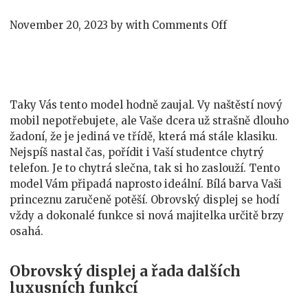
on
November 20, 2023
by
with
Comments Off
Chytrý
telefon
sencor
element
p401
Taky Vás tento model hodně zaujal. Vy naštěstí nový
je
mobil nepotřebujete, ale Vaše dcera už strašně dlouho
žádaným
žadoní, že je jediná ve třídě, která má stále klasiku.
zbožím
Nejspíš nastal čas, pořídit i Vaší studentce chytrý
telefon. Je to chytrá slečna, tak si ho zaslouží. Tento
model Vám připadá naprosto ideální. Bílá barva Vaši
princeznu zaručeně potěší. Obrovský displej se hodí
vždy a dokonalé funkce si nová majitelka určitě brzy
osahá.
Obrovský displej a řada dalších
luxusních funkcí